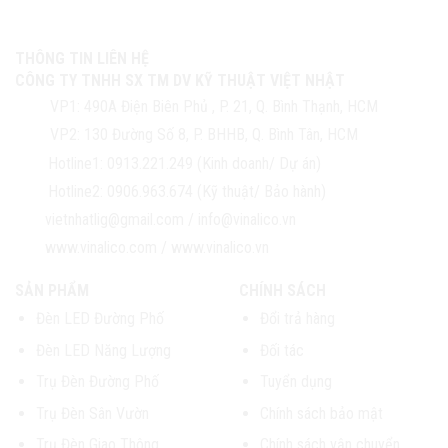
THÔNG TIN LIÊN HỆ
CÔNG TY TNHH SX TM DV KỸ THUẬT VIỆT NHẬT
VP1:
490A Điện Biên Phủ , P. 21, Q. Bình Thạnh, HCM
VP2:
130 Đường Số 8, P. BHHB, Q. Bình Tân, HCM
Hotline1:
0913.221.249 (Kinh doanh/ Dự án)
Hotline2:
0906.963.674 (Kỹ thuật/ Bảo hành)
vietnhatlig@gmail.com
/
info@vinalico.vn
www.vinalico.com
/
www.vinalico.vn
SẢN PHẨM
CHÍNH SÁCH
Đèn LED Đường Phố
Đổi trả hàng
Đèn LED Năng Lượng
Đối tác
Trụ Đèn Đường Phố
Tuyển dụng
Trụ Đèn Sân Vườn
Chính sách bảo mật
Trụ Đèn Giao Thông
Chính sách vận chuyển