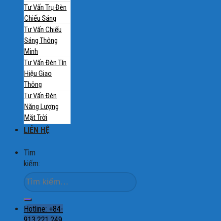
Tư Vấn Trụ Đèn
Chiếu Sáng
Tư Vấn Chiếu
Sáng Thông
Minh
Tư Vấn Đèn Tín
Hiệu Giao
Thông
Tư Vấn Đèn
Năng Lượng
Mặt Trời
LIÊN HỆ
Tìm
kiếm:
Hotline: +84-
913.221.249