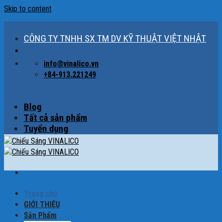
Skip to content
CÔNG TY TNHH SX TM DV KỸ THUẬT VIỆT NHẬT
info@vinalico.vn
+84-913.221249
Blog
Tất cả sản phẩm
Tuyển dụng
Trang chủ
GIỚI THIỆU
Sản Phẩm