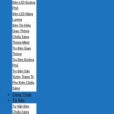
Đèn LED Đường
Phố
Đèn LED Năng
Lượng
Đèn Tín Hiệu
Giao Thông
Chiếu Sáng
Thông Minh
Trụ Đèn Giao
Thông
Trụ Đèn Đường
Phố
Trụ Đèn Sân
Vườn, Trang Trí
Phụ Kiện Chiếu
Sáng
Công Trình
Tư Vấn
Tư Vấn Đèn
Chiếu Sáng