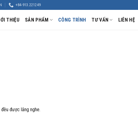
N
+84-913.221249
IỚI THIỆU
SẢN PHẨM
CÔNG TRÌNH
TƯ VẤN
LIÊN HỆ
 đều được lắng nghe.