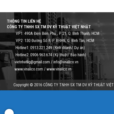
THÔNG TIN LIÊN HỆ
CÔNG TY TNHH SX TM DV KỸ THUẬT VIỆT NHẬT
VP1:
490A Điện Biên Phủ , P. 21, Q. Bình Thạnh, HCM
VP2:
130 Đường Số 8, P. BHHB, Q. Bình Tân, HCM
Hotline1:
0913.221.249 (Kinh doanh/ Dự án)
Hotline2:
0906.963.674 (Kỹ thuật/ Bảo hành)
vietnhatlig@gmail.com
/
info@vinalico.vn
www.vinalico.com
/
www.vinalico.vn
Copyright © 2016 CÔNG TY TNHH SX TM DV KỸ THUẬT VIỆT NH