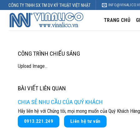
Skip
INFO@VINALICO.V
CÔNG TY TNHH SX TM DV KỸ THUẬT VIỆT NHẬT
to
content
TRANG CHỦ
G
CÔNG TRÌNH CHIẾU SÁNG
Upload Image...
BÀI VIẾT LIÊN QUAN
CHIA SẺ NHU CẦU CỦA QUÝ KHÁCH
Hãy liên hệ với Chúng tôi, mọi mong muốn của Quý Khách Hàng
0913.221.249
Liên hệ tư vấn