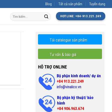
Blog
Tất cả sản phẩm
Tuyển dụng
Tìm
HOTLINE: +84-913.221.249
kiếm:
Tải catalogue sản phẩm
Tư vấn & báo giá
HỖ TRỢ ONLINE
Bộ phận kinh doanh/ dự án
+84 913.221.249
info@vinalico.vn
Bộ phận kỹ thuật/ bảo
hành
+84 906.963.674