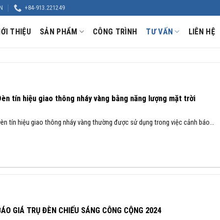
N
+84-913.221249
IỚI THIỆU
SẢN PHẨM
CÔNG TRÌNH
TƯ VẤN
LIÊN HỆ
èn tín hiệu giao thông nháy vàng bằng năng lượng mặt trời
èn tín hiệu giao thông nháy vàng thường được sử dụng trong việc cảnh báo...
BÁO GIÁ TRỤ ĐÈN CHIẾU SÁNG CÔNG CỘNG 2024