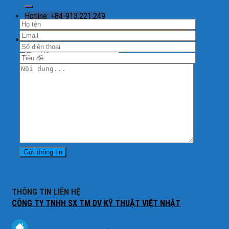
Hotline: +84-913.221.249
Tìm kiếm:
THÔNG TIN LIÊN HỆ
CÔNG TY TNHH SX TM DV KỸ THUẬT VIỆT NHẬT