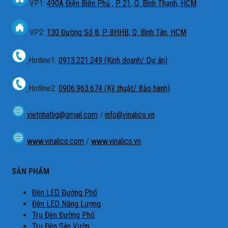
VP1:
490A Điện Biên Phủ , P. 21, Q. Bình Thạnh, HCM
VP2:
130 Đường Số 8, P. BHHB, Q. Bình Tân, HCM
Hotline1:
0913.221.249 (Kinh doanh/ Dự án)
Hotline2:
0906.963.674 (Kỹ thuật/ Bảo hành)
vietnhatlig@gmail.com
/
info@vinalico.vn
www.vinalico.com
/
www.vinalico.vn
SẢN PHẨM
Đèn LED Đường Phố
Đèn LED Năng Lượng
Trụ Đèn Đường Phố
Trụ Đèn Sân Vườn