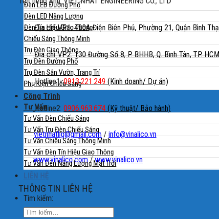
Tên tiếng Anh: VIET NHAT ENGINEERING CO., LTD
Đèn LED Đường Phố
Đèn LED Năng Lượng
Đèn Tín Hiệu Giao Thông
Địa chỉ VP1: 490A Điện Biên Phủ, Phường 21, Quận Bình Th
Chiếu Sáng Thông Minh
Trụ Đèn Giao Thông
Địa chỉ VP2: 130 Đường Số 8, P. BHHB, Q. Bình Tân, TP. HC
Trụ Đèn Đường Phố
Trụ Đèn Sân Vườn, Trang Trí
Hotline1:
0913.221.249
(Kinh doanh/ Dự án)
Phụ Kiện Chiếu Sáng
Công Trình
Tư Vấn
Hotline2:
0906.963.674
(Kỹ thuật/ Bảo hành)
Tư Vấn Đèn Chiếu Sáng
Tư Vấn Trụ Đèn Chiếu Sáng
vietnhatlig@gmail.com
/
info@vinalico.vn
Tư Vấn Chiếu Sáng Thông Minh
Tư Vấn Đèn Tín Hiệu Giao Thông
www.vinalico.com
/
www.vinalico.vn
Tư Vấn Đèn Năng Lượng Mặt Trời
LIÊN HỆ
THÔNG TIN LIÊN HỆ
Tìm kiếm: