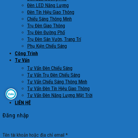
Đèn LED Năng Lượng
Đèn Tín Hiệu Giao Thông
Chiếu Sáng Thông Minh
Trụ Đèn Giao Thông
Trụ Đèn Đường Phố
Trụ Đèn Sân Vườn, Trang Trí
Phụ Kiện Chiếu Sáng
Công Trình
Tư Vấn
Tư Vấn Đèn Chiếu Sáng
Tư Vấn Trụ Đèn Chiếu Sáng
Tư Vấn Chiếu Sáng Thông Minh
Tư Vấn Đèn Tín Hiệu Giao Thông
Tư Vấn Đèn Năng Lượng Mặt Trời
LIÊN HỆ
Đăng nhập
Tên tài khoản hoặc địa chỉ email
*