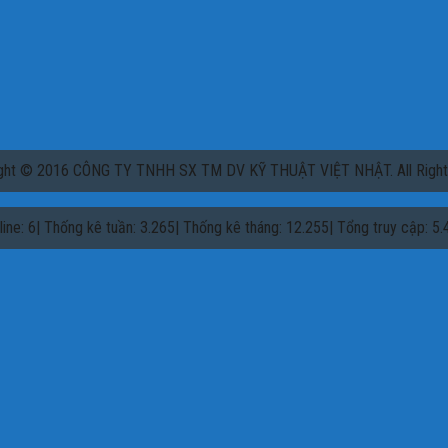
ght © 2016 CÔNG TY TNHH SX TM DV KỸ THUẬT VIỆT NHẬT. All Right
line: 6| Thống kê tuần: 3.265| Thống kê tháng: 12.255| Tổng truy cập: 5