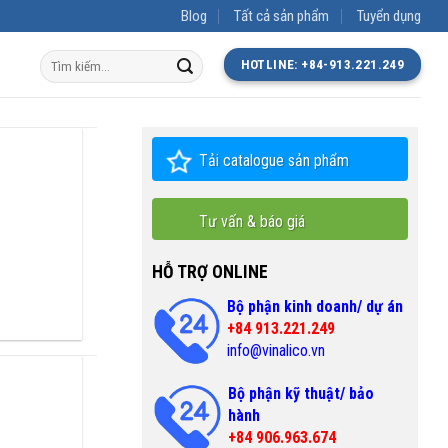
Blog
Tất cả sản phẩm
Tuyển dụng
Tìm
HOTLINE: +84-913.221.249
kiếm:
Tải catalogue sản phẩm
Tư vấn & báo giá
HỖ TRỢ ONLINE
Bộ phận kinh doanh/ dự án
+84 913.221.249
info@vinalico.vn
Bộ phận kỹ thuật/ bảo
hành
+84 906.963.674