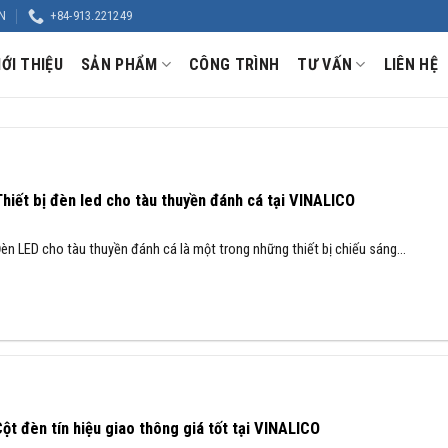
N
+84-913.221249
IỚI THIỆU
SẢN PHẨM
CÔNG TRÌNH
TƯ VẤN
LIÊN HỆ
hiết bị đèn led cho tàu thuyền đánh cá tại VINALICO
èn LED cho tàu thuyền đánh cá là một trong những thiết bị chiếu sáng...
ột đèn tín hiệu giao thông giá tốt tại VINALICO