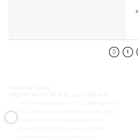
n
1
THÔNG TIN LIÊN HỆ
CÔNG TY TNHH SX TM DV KỸ THUẬT VIỆT NHẬT
VP1:
490A Điện Biên Phủ , P. 21, Q. Bình Thạnh, HCM
VP2:
130 Đường Số 8, P. BHHB, Q. Bình Tân, HCM
Hotline1:
0913.221.249 (Kinh doanh/ Dự án)
Hotline2:
0906.963.674 (Kỹ thuật/ Bảo hành)
vietnhatlig@gmail.com
/
info@vinalico.vn