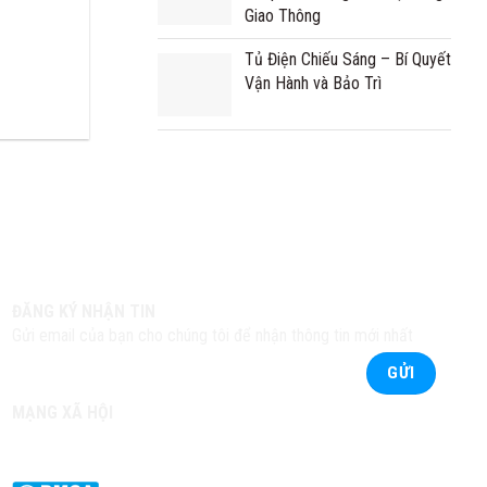
Giao Thông
Tủ Điện Chiếu Sáng – Bí Quyết
Vận Hành và Bảo Trì
ĐĂNG KÝ NHẬN TIN
Gửi email của bạn cho chúng tôi để nhận thông tin mới nhất
MẠNG XÃ HỘI