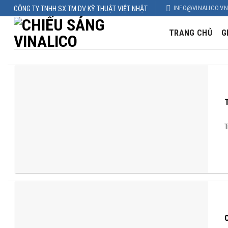
Skip
INFO@VINALICO.VN
CÔNG TY TNHH SX TM DV KỸ THUẬT VIỆT NHẬT
to
content
TRANG CHỦ
G
T