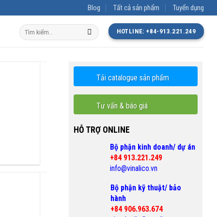
Blog
Tất cả sản phẩm
Tuyển dụng
Tìm
HOTLINE: +84-913.221.249
kiếm:
Tải catalogue sản phẩm
Tư vấn & báo giá
HỖ TRỢ ONLINE
Bộ phận kinh doanh/ dự án
+84 913.221.249
info@vinalico.vn
Bộ phận kỹ thuật/ bảo
hành
+84 906.963.674