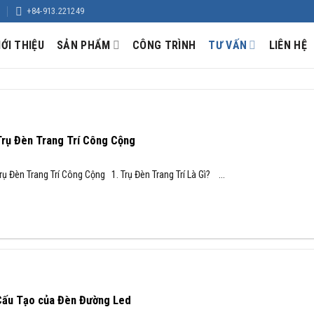
+84-913.221249
IỚI THIỆU
SẢN PHẨM
CÔNG TRÌNH
TƯ VẤN
LIÊN HỆ
Trụ Đèn Trang Trí Công Cộng
rụ Đèn Trang Trí Công Cộng 1. Trụ Đèn Trang Trí Là Gì? ...
Cấu Tạo của Đèn Đường Led