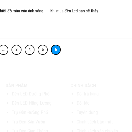
hiệt độ màu của ánh sáng Khi mua đèn Led bạn sẽ thấy...
…
3
4
5
6
SẢN PHẨM
CHÍNH SÁCH
Đèn LED Đường Phố
Đổi trả hàng
Đèn LED Năng Lượng
Đối tác
Trụ Đèn Đường Phố
Tuyển dụng
Trụ Đèn Sân Vườn
Chính sách bảo mật
Trụ Đèn Giao Thông
Chính sách vận chuyển