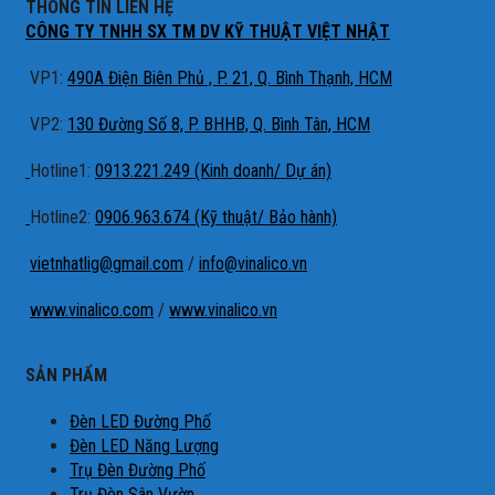
THÔNG TIN LIÊN HỆ
CÔNG TY TNHH SX TM DV KỸ THUẬT VIỆT NHẬT
VP1:
490A Điện Biên Phủ , P. 21, Q. Bình Thạnh, HCM
VP2:
130 Đường Số 8, P. BHHB, Q. Bình Tân, HCM
Hotline1:
0913.221.249 (Kinh doanh/ Dự án)
Hotline2:
0906.963.674 (Kỹ thuật/ Bảo hành)
vietnhatlig@gmail.com
/
info@vinalico.vn
www.vinalico.com
/
www.vinalico.vn
SẢN PHẨM
Đèn LED Đường Phố
Đèn LED Năng Lượng
Trụ Đèn Đường Phố
Trụ Đèn Sân Vườn