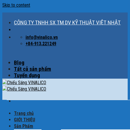
Skip to content
CÔNG TY TNHH SX TM DV KỸ THUẬT VIỆT NHẬT
info@vinalico.vn
+84-913.221249
Blog
Tất cả sản phẩm
Tuyển dụng
Trang chủ
GIỚI THIỆU
Sản Phẩm