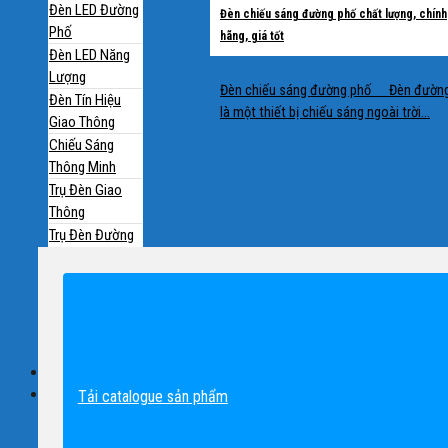
Đèn LED Đường
Đèn chiếu sáng đường phố chất lượng, chính
Phố
hãng, giá tốt
Đèn LED Năng
Lượng
Đèn chiếu sáng đường phố Đèn đườn
Đèn Tín Hiệu
là một thiết bị chiếu sáng ngoài trời...
Giao Thông
Chiếu Sáng
Thông Minh
Trụ Đèn Giao
Thông
Trụ Đèn Đường
Phố
Trụ Đèn Sân
Vườn, Trang Trí
Phụ Kiện Chiếu
Sáng
Công Trình
Tư Vấn
Tải catalogue sản phẩm
Tư Vấn Đèn
Chiếu Sáng