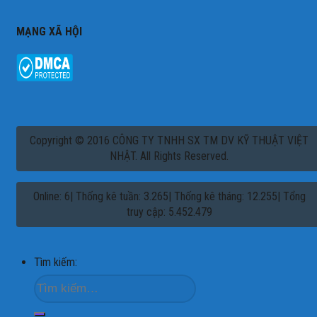
MẠNG XÃ HỘI
Copyright © 2016 CÔNG TY TNHH SX TM DV KỸ THUẬT VIỆT
NHẬT. All Rights Reserved.
Online: 6| Thống kê tuần: 3.265| Thống kê tháng: 12.255| Tổng
truy cập: 5.452.479
Tìm kiếm: