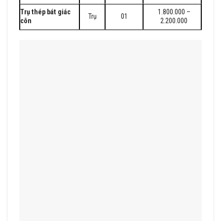
Trụ thép bát giác
1.800.000 –
Trụ
01
côn
2.200.000