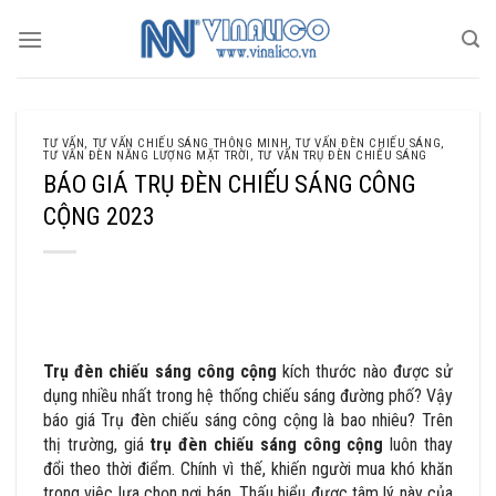
Skip
to
content
TƯ VẤN
,
TƯ VẤN CHIẾU SÁNG THÔNG MINH
,
TƯ VẤN ĐÈN CHIẾU SÁNG
,
TƯ VẤN ĐÈN NĂNG LƯỢNG MẶT TRỜI
,
TƯ VẤN TRỤ ĐÈN CHIẾU SÁNG
BÁO GIÁ TRỤ ĐÈN CHIẾU SÁNG CÔNG
CỘNG 2023
BÁO GIÁ TRỤ ĐÈN CHIẾU SÁNG CÔNG CỘNG 2023
Trụ đèn chiếu sáng công cộng
kích thước nào được sử
dụng nhiều nhất trong hệ thống chiếu sáng đường phố? Vậy
báo giá Trụ đèn chiếu sáng công cộng là bao nhiêu? Trên
thị trường, giá
trụ đèn chiếu sáng công cộng
luôn thay
đổi theo thời điểm. Chính vì thế, khiến người mua khó khăn
trong việc lựa chọn nơi bán. Thấu hiểu được tâm lý này của