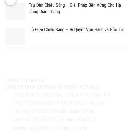
Trụ Đèn Chiếu Sáng – Giải Pháp Bền Vững Cho Hạ
Tầng Giao Thông
Tủ Điện Chiếu Sáng – Bí Quyết Vận Hành và Bảo Trì
THÔNG TIN LIÊN HỆ
CÔNG TY TNHH SX TM DV KỸ THUẬT VIỆT NHẬT
VP1:
490A Điện Biên Phủ , P. 21, Q. Bình Thạnh, HCM
VP2:
130 Đường Số 8, P. BHHB, Q. Bình Tân, HCM
Hotline1:
0913.221.249 (Kinh doanh/ Dự án)
Hotline2:
0906.963.674 (Kỹ thuật/ Bảo hành)
vietnhatlig@gmail.com
/
info@vinalico.vn