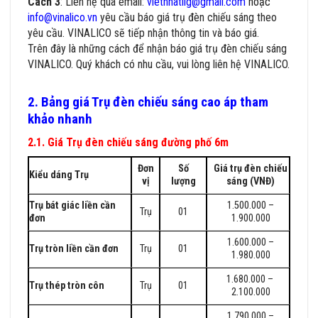
Cách 3
: Liên hệ qua email:
vietnhatlig@gmail.com
hoặc
info@vinalico.vn
yêu cầu báo giá trụ đèn chiếu sáng theo
yêu cầu. VINALICO sẽ tiếp nhận thông tin và báo giá.
Trên đây là những cách để nhận báo giá trụ đèn chiếu sáng
VINALICO. Quý khách có nhu cầu, vui lòng liên hệ VINALICO.
2. Bảng giá Trụ đèn chiếu sáng cao áp tham
khảo nhanh
2.1. Giá Trụ đèn chiếu sáng đường phố 6m
Đơn
Số
Giá trụ đèn chiếu
Kiểu dáng Trụ
vị
lượng
sáng (VNĐ)
Trụ bát giác liền cần
1.500.000 –
Trụ
01
đơn
1.900.000
1.600.000 –
Trụ tròn liền cần đơn
Trụ
01
1.980.000
1.680.000 –
Trụ thép tròn côn
Trụ
01
2.100.000
1.790.000 –