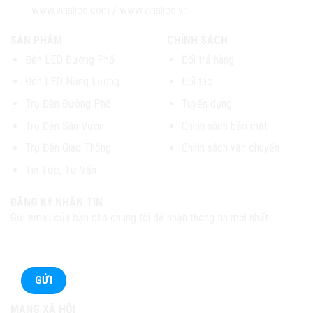
www.vinalico.com
/
www.vinalico.vn
SẢN PHẨM
CHÍNH SÁCH
Đèn LED Đường Phố
Đổi trả hàng
Đèn LED Năng Lượng
Đối tác
Trụ Đèn Đường Phố
Tuyển dụng
Trụ Đèn Sân Vườn
Chính sách bảo mật
Trụ Đèn Giao Thông
Chính sách vận chuyển
Tin Tức, Tư Vấn
ĐĂNG KÝ NHẬN TIN
Gửi email của bạn cho chúng tôi để nhận thông tin mới nhất
MẠNG XÃ HỘI