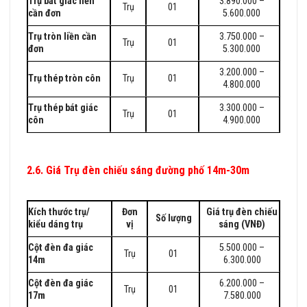
Trụ bát giác liền
3.890.000 –
Trụ
01
cần đơn
5.600.000
Trụ tròn liền cần
3.750.000 –
Trụ
01
đơn
5.300.000
3.200.000 –
Trụ thép tròn côn
Trụ
01
4.800.000
Trụ thép bát giác
3.300.000 –
Trụ
01
côn
4.900.000
2.6. Giá Trụ đèn chiếu sáng đường phố 14m-30m
BÁO
GIÁ TRỤ ĐÈN CHIẾU SÁNG CÔNG CỘNG 2023
Kích thước trụ/
Đơn
Giá trụ đèn chiếu
Số lượng
kiểu dáng trụ
vị
sáng (VNĐ)
Cột đèn đa giác
5.500.000 –
Trụ
01
14m
6.300.000
Cột đèn đa giác
6.200.000 –
Trụ
01
17m
7.580.000