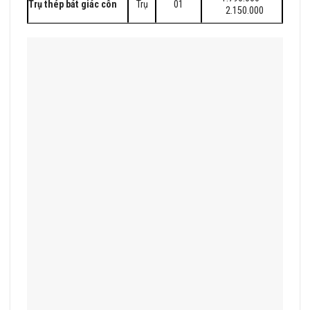
Trụ thép bát giác côn
Trụ
01
2.150.000