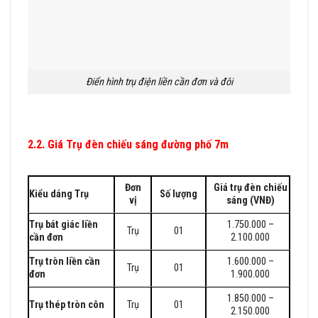
Điển hình trụ điện liền cần đơn và đôi
2.2. Giá Trụ đèn chiếu sáng đường phố 7m
BÁO GIÁ TRỤ
ĐÈN CHIẾU SÁNG CÔNG CỘNG 2023
Đơn
Giá trụ đèn chiếu
Kiểu dáng Trụ
Số lượng
vị
sáng (VNĐ)
Trụ bát giác liền
1.750.000 –
Trụ
01
cần đơn
2.100.000
Trụ tròn liền cần
1.600.000 –
Trụ
01
đơn
1.900.000
1.850.000 –
Trụ thép tròn côn
Trụ
01
2.150.000