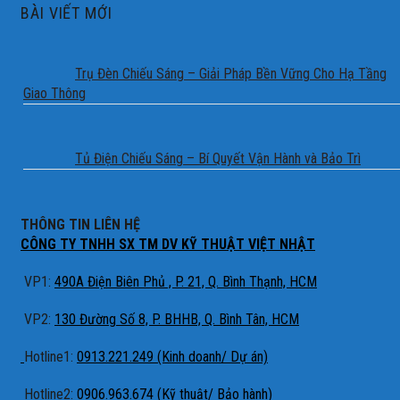
BÀI VIẾT MỚI
Trụ Đèn Chiếu Sáng – Giải Pháp Bền Vững Cho Hạ Tầng
Giao Thông
Tủ Điện Chiếu Sáng – Bí Quyết Vận Hành và Bảo Trì
THÔNG TIN LIÊN HỆ
CÔNG TY TNHH SX TM DV KỸ THUẬT VIỆT NHẬT
VP1:
490A Điện Biên Phủ , P. 21, Q. Bình Thạnh, HCM
VP2:
130 Đường Số 8, P. BHHB, Q. Bình Tân, HCM
Hotline1:
0913.221.249 (Kinh doanh/ Dự án)
Hotline2:
0906.963.674 (Kỹ thuật/ Bảo hành)