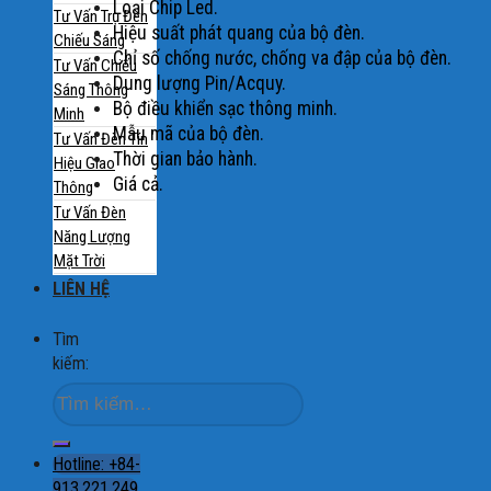
Loại Chip Led.
Tư Vấn Trụ Đèn
Hiệu suất phát quang của bộ đèn.
Chiếu Sáng
Chỉ số chống nước, chống va đập của bộ đèn.
Tư Vấn Chiếu
Dung lượng Pin/Acquy.
Sáng Thông
Bộ điều khiển sạc thông minh.
Minh
Mẫu mã của bộ đèn.
Tư Vấn Đèn Tín
Thời gian bảo hành.
Hiệu Giao
Giá cả.
Thông
Tư Vấn Đèn
Năng Lượng
Mặt Trời
LIÊN HỆ
Tìm
kiếm:
Hotline: +84-
913.221.249