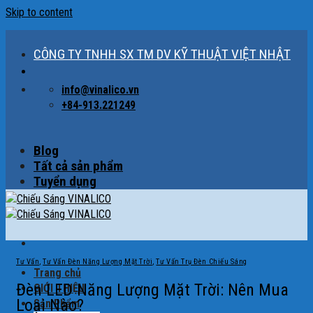
Skip to content
CÔNG TY TNHH SX TM DV KỸ THUẬT VIỆT NHẬT
info@vinalico.vn
+84-913.221249
Blog
Tất cả sản phẩm
Tuyển dụng
Tư Vấn
,
Tư Vấn Đèn Năng Lượng Mặt Trời
,
Tư Vấn Trụ Đèn Chiếu Sáng
Trang chủ
Đèn LED Năng Lượng Mặt Trời: Nên Mua
GIỚI THIỆU
Loại Nào?
Sản Phẩm