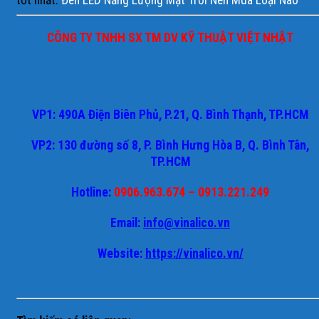
tốt nhất.
Đèn LED Năng Lượng Mặt Trời Nên Mua Loại Nào
CÔNG TY TNHH SX TM DV KỸ THUẬT VIỆT NHẬT
VP1: 490A Điện Biên Phủ, P.21, Q. Bình Thạnh, TP.HCM
VP2: 130 đường số 8, P. Bình Hưng Hòa B, Q. Bình Tân,
TP.HCM
Hotline:
0906.963.674 – 0913.221.249
Email:
info@vinalico.vn
Website:
https://vinalico.vn/