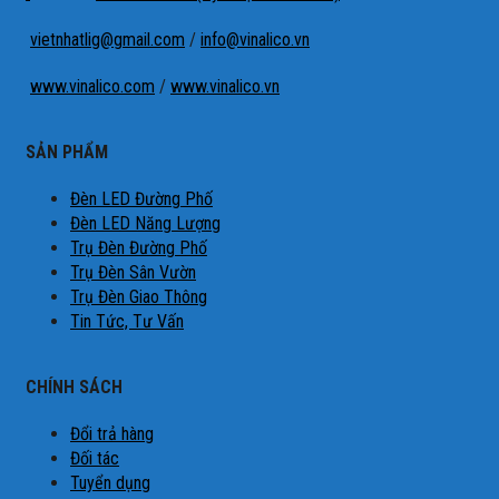
vietnhatlig@gmail.com
/
info@vinalico.vn
www.vinalico.com
/
www.vinalico.vn
SẢN PHẨM
Đèn LED Đường Phố
Đèn LED Năng Lượng
Trụ Đèn Đường Phố
Trụ Đèn Sân Vườn
Trụ Đèn Giao Thông
Tin Tức, Tư Vấn
CHÍNH SÁCH
Đổi trả hàng
Đối tác
Tuyển dụng