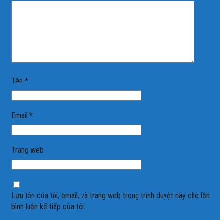
Tên
*
Email
*
Trang web
Lưu tên của tôi, email, và trang web trong trình duyệt này cho lần
bình luận kế tiếp của tôi.