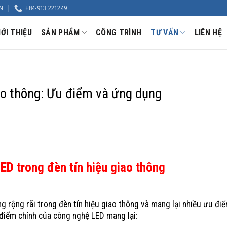
N
+84-913.221249
IỚI THIỆU
SẢN PHẨM
CÔNG TRÌNH
TƯ VẤN
LIÊN HỆ
ao thông: Ưu điểm và ứng dụng
D trong đèn tín hiệu giao thông
 rộng rãi trong đèn tín hiệu giao thông và mang lại nhiều ưu điể
điểm chính của công nghệ LED mang lại: