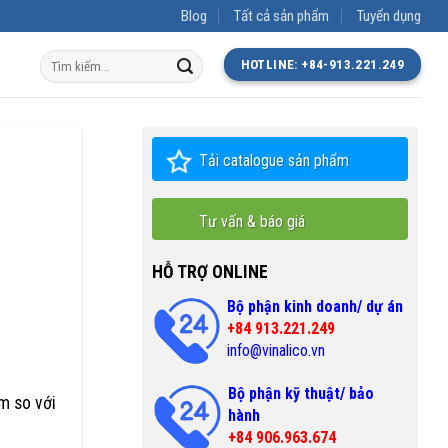
Blog
Tất cả sản phẩm
Tuyển dụng
Tìm
HOTLINE: +84-913.221.249
kiếm:
Tải catalogue sản phẩm
Tư vấn & báo giá
HỖ TRỢ ONLINE
Bộ phận kinh doanh/ dự án
+84 913.221.249
info@vinalico.vn
Bộ phận kỹ thuật/ bảo
m so với
hành
+84 906.963.674