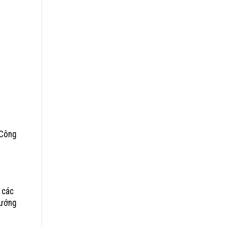
 Công
 các
hướng