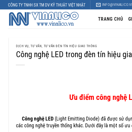
Skip
INFO@VINALICO.V
CÔNG TY TNHH SX TM DV KỸ THUẬT VIỆT NHẬT
to
content
TRANG CHỦ
G
DỊCH VỤ
,
TƯ VẤN
,
TƯ VẤN ĐÈN TÍN HIỆU GIAO THÔNG
Công nghệ LED trong đèn tín hiệu gi
công nghệ led đèn tín hiệu giao thông
Ưu điểm công nghệ LE
Công nghệ LED
(Light Emitting Diode) đã được sử dụng
các công nghệ truyền thống khác. Dưới đây là một số ưu 