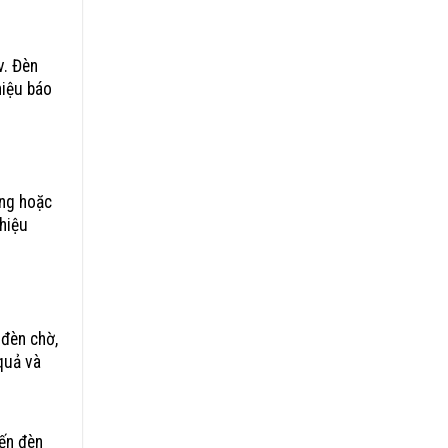
v. Đèn
hiệu báo
ựng hoặc
 hiệu
 đèn chờ,
quả và
đến đèn