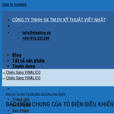
Skip to content
CÔNG TY TNHH SX TM DV KỸ THUẬT VIỆT NHẬT
info@vinalico.vn
+84-913.221249
Blog
Tất cả sản phẩm
Tuyển dụng
Dịch Vụ
,
Tư Vấn
,
Tư Vấn Đèn Tín Hiệu Giao Thông
Trang chủ
ĐẶC ĐIỂM CHUNG CỦA TỦ ĐIỆN ĐIỀU KHIỂN
GIỚI THIỆU
Sản Phẩm