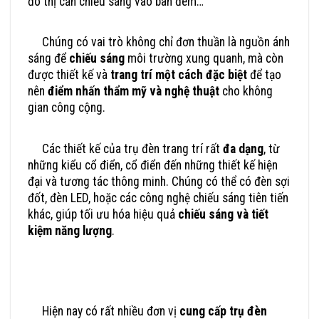
đô thị cần chiếu sáng vào ban đêm…
Chúng có vai trò không chỉ đơn thuần là nguồn ánh
sáng để
chiếu sáng
môi trường xung quanh, mà còn
được thiết kế và
trang trí một cách đặc biệt
để tạo
nên
điểm nhấn thẩm mỹ và nghệ thuật
cho không
gian công cộng.
Các thiết kế của trụ đèn trang trí rất
đa dạng
, từ
những kiểu cổ điển, cổ điển đến những thiết kế hiện
đại và tương tác thông minh. Chúng có thể có đèn sợi
đốt, đèn LED, hoặc các công nghệ chiếu sáng tiên tiến
khác, giúp tối ưu hóa hiệu quả
chiếu sáng và tiết
kiệm năng lượng
.
Đơn Vị Cung Cấp Trụ Đèn Trang Trí Công Cộng Uy Tín
Hiện nay có rất nhiều đơn vị
cung cấp trụ đèn