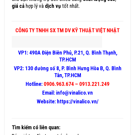
giá cả
hợp lý và
dịch vụ
tốt nhất.
Đơn Vị Cung Cấp
Trụ Đèn Trang Trí Công Cộng Uy Tín
CÔNG TY TNHH SX TM DV KỸ THUẬT VIỆT NHẬT
VP1: 490A Điện Biên Phủ, P.21, Q. Bình Thạnh,
TP.HCM
VP2: 130 đường số 8, P. Bình Hưng Hòa B, Q. Bình
Tân, TP.HCM
Hotline:
0906.963.674 – 0913.221.249
Email:
info@vinalico.vn
Website:
https://vinalico.vn/
Tìm kiếm có liên quan: