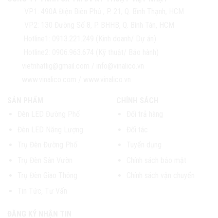
VP1:
490A Điện Biên Phủ , P. 21, Q. Bình Thạnh, HCM
VP2:
130 Đường Số 8, P. BHHB, Q. Bình Tân, HCM
Hotline1:
0913.221.249 (Kinh doanh/ Dự án)
Hotline2:
0906.963.674 (Kỹ thuật/ Bảo hành)
vietnhatlig@gmail.com
/
info@vinalico.vn
www.vinalico.com
/
www.vinalico.vn
SẢN PHẨM
CHÍNH SÁCH
Đèn LED Đường Phố
Đổi trả hàng
Đèn LED Năng Lượng
Đối tác
Trụ Đèn Đường Phố
Tuyển dụng
Trụ Đèn Sân Vườn
Chính sách bảo mật
Trụ Đèn Giao Thông
Chính sách vận chuyển
Tin Tức, Tư Vấn
ĐĂNG KÝ NHẬN TIN