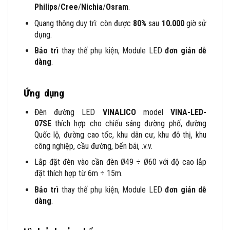
Philips
/
Cree
/
Nichia
/
Osram
.
Quang thông duy trì: còn được
80%
sau
10.000
giờ sử
dụng.
Bảo trì
thay thế phụ kiện, Module LED
đơn giản d
ễ
dàng
.
Ứng dụng
Đèn đường LED
VINALICO
model
VINA-LED-
07SE
thích hợp cho chiếu sáng đường phố, đường
Quốc lộ, đường cao tốc, khu dân cư, khu đô thị, khu
công nghiệp, cầu đường, bến bãi, .v.v.
Lắp đặt đèn vào cần đèn Ø49 ÷ Ø60 với độ cao lắp
đặt thích hợp từ 6m ÷ 15m.
Bảo trì
thay thế phụ kiện, Module LED
đơn giản d
ễ
dàng
.