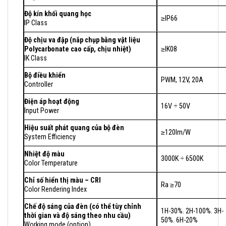
Độ kín khối quang học
≥IP66
IP Class
Độ chịu va đập (nắp chụp bằng vật liệu
Polycarbonate cao cấp, chịu nhiệt)
≥IK08
IK Class
Bộ điều khiển
PWM, 12V, 20A
Controller
Điện áp hoạt động
16V ÷ 50V
Input Power
Hiệu suất phát quang của bộ đèn
≥120lm/W
System Efficiency
Nhiệt độ màu
3000K ÷ 6500K
Color Temperature
Chỉ số hiển thị màu – CRI
Ra ≥70
Color Rendering Index
Chế độ sáng của đèn (có thể tùy chỉnh
1H-30%. 2H-100%. 3H-
thời gian và độ sáng theo nhu cầu)
50%. 6H-20%
Working mode (option)