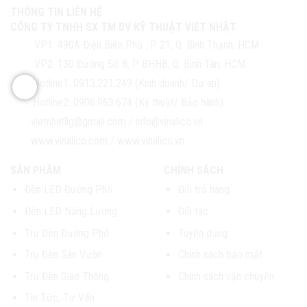
THÔNG TIN LIÊN HỆ
CÔNG TY TNHH SX TM DV KỸ THUẬT VIỆT NHẬT
VP1:
490A Điện Biên Phủ , P. 21, Q. Bình Thạnh, HCM
VP2:
130 Đường Số 8, P. BHHB, Q. Bình Tân, HCM
Hotline1:
0913.221.249 (Kinh doanh/ Dự án)
Hotline2:
0906.963.674 (Kỹ thuật/ Bảo hành)
vietnhatlig@gmail.com
/
info@vinalico.vn
www.vinalico.com
/
www.vinalico.vn
SẢN PHẨM
CHÍNH SÁCH
Đèn LED Đường Phố
Đổi trả hàng
Đèn LED Năng Lượng
Đối tác
Trụ Đèn Đường Phố
Tuyển dụng
Trụ Đèn Sân Vườn
Chính sách bảo mật
Trụ Đèn Giao Thông
Chính sách vận chuyển
Tin Tức, Tư Vấn