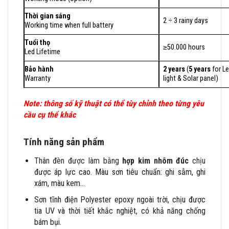
Thời gian sáng
2 ÷ 3 rainy days
Working time when full battery
Tuổi thọ
≥50.000 hours
Led Lifetime
Bảo hành
2 years
(
5 years
for L
Warranty
light & Solar panel)
Note: thông số kỹ thuật có thể tùy chỉnh theo từng yêu
cầu cụ thể khác
Tính năng sản phẩm
Thân đèn được làm bằng
hợp kim nhôm đúc
chịu
được áp lực cao. Màu sơn tiêu chuẩn: ghi sẫm, ghi
xám, màu kem…
Sơn tĩnh điện Polyester epoxy ngoài trời, chịu được
tia UV và thời tiết khắc nghiệt, có khả năng chống
bám bụi.