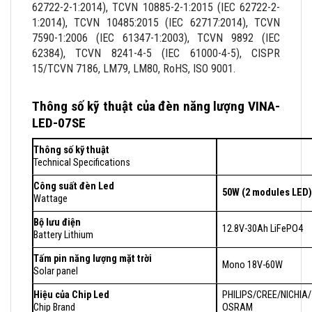
62722-2-1:2014), TCVN 10885-2-1:2015 (IEC 62722-2-
1:2014), TCVN 10485:2015 (IEC 62717:2014), TCVN
7590-1:2006 (IEC 61347-1:2003), TCVN 9892 (IEC
62384), TCVN 8241-4-5 (IEC 61000-4-5), CISPR
15/TCVN 7186, LM79, LM80, RoHS, ISO 9001.
Thông số kỹ thuật của đèn năng lượng VINA-
LED-07SE
Thông số kỹ thuật
Technical Specifications
Công suất đèn Led
50W (2 modules LED
Wattage
Bộ lưu điện
12.8V-30Ah LiFePO4
Battery Lithium
Tấm pin năng lượng mặt trời
Mono 18V-60W
Solar panel
Hiệu của Chip Led
PHILIPS/CREE/NICHIA/
Chip Brand
OSRAM