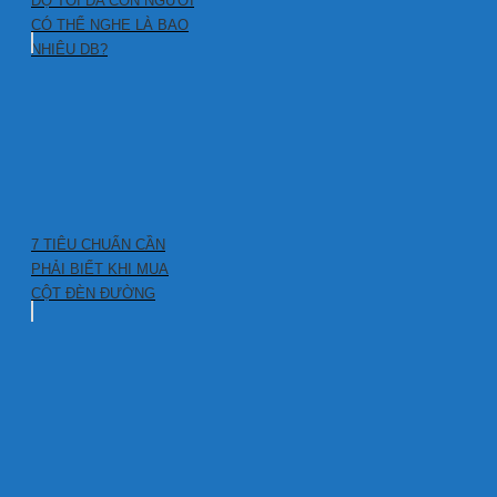
ĐỘ TỐI ĐA CON NGƯỜI
CÓ THỂ NGHE LÀ BAO
NHIÊU DB?
7 TIÊU CHUẨN CẦN
PHẢI BIẾT KHI MUA
CỘT ĐÈN ĐƯỜNG