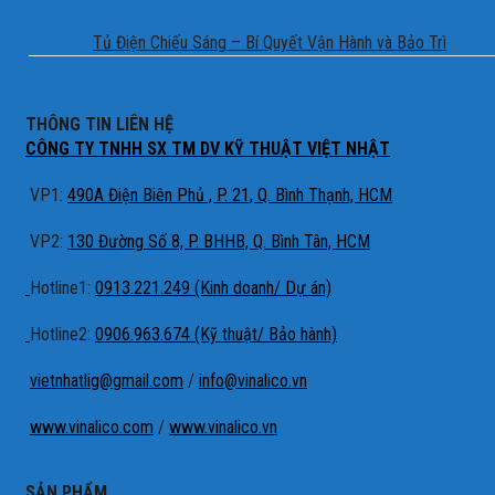
Tủ Điện Chiếu Sáng – Bí Quyết Vận Hành và Bảo Trì
THÔNG TIN LIÊN HỆ
CÔNG TY TNHH SX TM DV KỸ THUẬT VIỆT NHẬT
VP1:
490A Điện Biên Phủ , P. 21, Q. Bình Thạnh, HCM
VP2:
130 Đường Số 8, P. BHHB, Q. Bình Tân, HCM
Hotline1:
0913.221.249 (Kinh doanh/ Dự án)
Hotline2:
0906.963.674 (Kỹ thuật/ Bảo hành)
vietnhatlig@gmail.com
/
info@vinalico.vn
www.vinalico.com
/
www.vinalico.vn
SẢN PHẨM