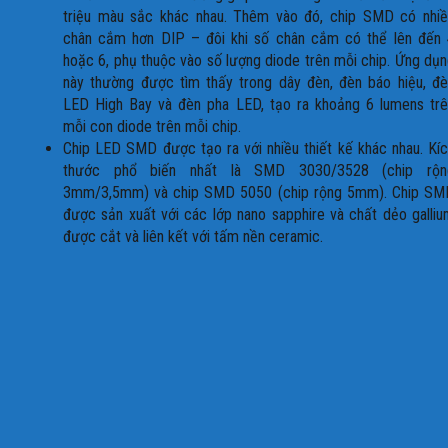
triệu màu sắc khác nhau. Thêm vào đó, chip SMD có nhiề
chân cắm hơn DIP – đôi khi số chân cắm có thể lên đến 
hoặc 6, phụ thuộc vào số lượng diode trên mỗi chip. Ứng dụ
này thường được tìm thấy trong dây đèn, đèn báo hiệu, đ
LED High Bay và đèn pha LED, tạo ra khoảng 6 lumens trê
mỗi con diode trên mỗi chip.
Chip LED SMD được tạo ra với nhiều thiết kế khác nhau. Kí
thước phổ biến nhất là SMD 3030/3528 (chip rộn
3mm/3,5mm) và chip SMD 5050 (chip rộng 5mm). Chip SM
được sản xuất với các lớp nano sapphire và chất dẻo galli
được cắt và liên kết với tấm nền ceramic.