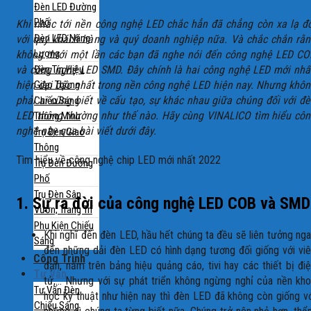
Đèn LED Đường
Phố
Khi nhắc tới nền công nghệ LED chắc hẳn đã chẳng còn xa lạ đ
Đèn LED Năng
với quý khách hàng và quý doanh nghiệp nữa. Và chắc chắn rằn
Lượng
không dưới một lần các bạn đã nghe nói đến công nghệ LED CO
Đèn Tín Hiệu
và công nghệ LED SMD. Đây chính là hai công nghệ LED mới nhấ
Giao Thông
hiện đại bậc nhất trong nền công nghệ LED hiện nay. Nhưng khô
phải ai cũng biết về cấu tạo, sự khác nhau giữa chúng đối với đ
Chiếu Sáng
LED thông thường như thế nào. Hãy cùng VINALICO tìm hiểu côn
Thông Minh
nghệ này qua bài viết dưới đây.
Trụ Đèn Giao
Thông
Tìm hiểu về công nghệ chip LED mới nhất 2022
Trụ Đèn Đường
Phố
Trụ Đèn Sân
1. Sự ra đời của công nghệ LED COB và SMD
Vườn, Trang Trí
Phụ Kiện Chiếu
Khi nghĩ đến đèn LED, hầu hết chúng ta đều sẽ liên tưởng ng
Sáng
đến những dải đèn LED có hình dạng tương đối giống với vi
Công Trình
đạn, nằm trên bảng hiệu quảng cáo, tivi hay các thiết bị đi
Tư Vấn
tử,… Nhưng với sự phát triển không ngừng nghỉ của nền kh
Tư Vấn Đèn
học kỹ thuật như hiện nay thì đèn LED đã không còn giống v
Chiếu Sáng