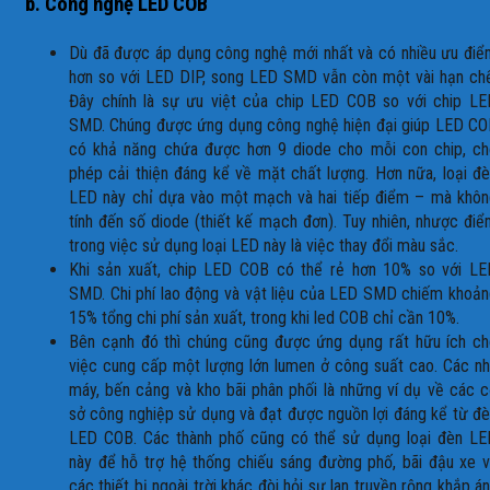
b. Công nghệ LED COB
Dù đã được áp dụng công nghệ mới nhất và có nhiều ưu đi
hơn so với LED DIP, song LED SMD vẫn còn một vài hạn ch
Đây chính là sự ưu việt của chip LED COB so với chip LE
SMD. Chúng được ứng dụng công nghệ hiện đại giúp LED CO
có khả năng chứa được hơn 9 diode cho mỗi con chip, ch
phép cải thiện đáng kể về mặt chất lượng. Hơn nữa, loại đ
LED này chỉ dựa vào một mạch và hai tiếp điểm – mà khôn
tính đến số diode (thiết kế mạch đơn). Tuy nhiên, nhược đi
trong việc sử dụng loại LED này là việc thay đổi màu sắc.
Khi sản xuất, chip LED COB có thể rẻ hơn 10% so với LE
SMD. Chi phí lao động và vật liệu của LED SMD chiếm khoả
15% tổng chi phí sản xuất, trong khi led COB chỉ cần 10%.
Bên cạnh đó thì chúng cũng được ứng dụng rất hữu ích ch
việc cung cấp một lượng lớn lumen ở công suất cao. Các n
máy, bến cảng và kho bãi phân phối là những ví dụ về các 
sở công nghiệp sử dụng và đạt được nguồn lợi đáng kể từ đ
LED COB. Các thành phố cũng có thể sử dụng loại đèn LE
này để hỗ trợ hệ thống chiếu sáng đường phố, bãi đậu xe 
các thiết bị ngoài trời khác đòi hỏi sự lan truyền rộng khắp á