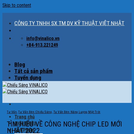
Skip to content
CÔNG TY TNHH SX TM DV KỸ THUẬT VIỆT NHẬT
info@vinalico.vn
+84-913.221249
Blog
Tất cả sản phẩm
Tuyển dụng
Tư Vấn
,
Tư Vấn Đèn Chiếu Sáng
,
Tư Vấn Đèn Năng Lượng Mặt Trời
Trang chủ
TÌM HIỂU VỀ CÔNG NGHỆ CHIP LED MỚI
GIỚI THIỆU
NHẤT 2022
Sản Phẩm