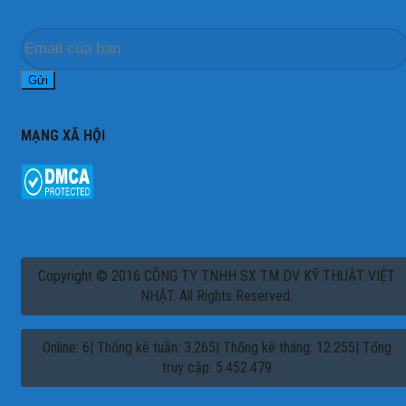
MẠNG XÃ HỘI
Copyright © 2016 CÔNG TY TNHH SX TM DV KỸ THUẬT VIỆT
NHẬT. All Rights Reserved.
Online: 6| Thống kê tuần: 3.265| Thống kê tháng: 12.255| Tổng
truy cập: 5.452.479