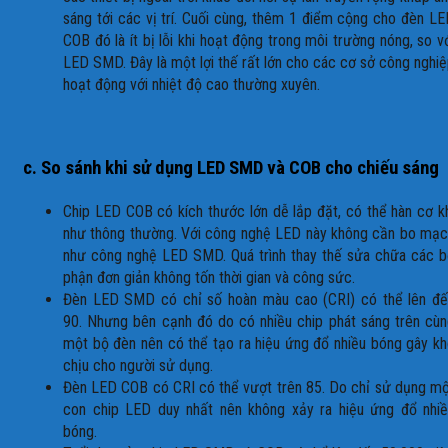
sáng tới các vị trí. Cuối cùng, thêm 1 điểm cộng cho đèn L
COB đó là ít bị lỗi khi hoạt động trong môi trường nóng, so v
LED SMD. Đây là một lợi thế rất lớn cho các cơ sở công nghi
hoạt động với nhiệt độ cao thường xuyên.
c. So sánh khi sử dụng LED SMD và COB cho chiếu sáng
Chip LED COB có kích thước lớn dễ lắp đặt, có thể hàn cơ k
như thông thường. Với công nghệ LED này không cần bo mạ
như công nghệ LED SMD. Quá trình thay thế sửa chữa các 
phận đơn giản không tốn thời gian và công sức.
Đèn LED SMD có chỉ số hoàn màu cao (CRI) có thể lên đế
90. Nhưng bên cạnh đó do có nhiều chip phát sáng trên cù
một bộ đèn nên có thể tạo ra hiệu ứng đổ nhiều bóng gây k
chịu cho người sử dụng.
Đèn LED COB có CRI có thể vượt trên 85. Do chỉ sử dụng m
con chip LED duy nhất nên không xảy ra hiệu ứng đổ nhiề
bóng.