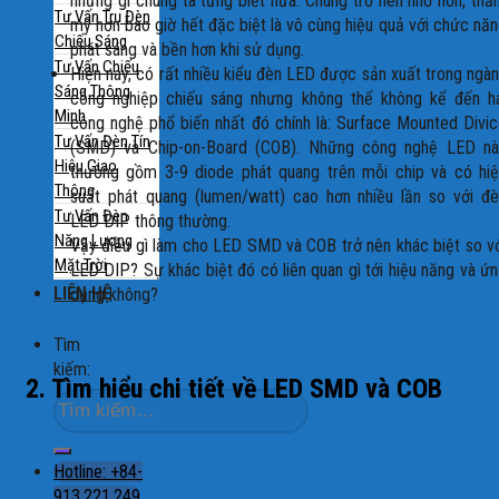
những gì chúng ta từng biết nữa. Chúng trở nên nhỏ hơn, th
Tư Vấn Trụ Đèn
mỹ hơn bao giờ hết đặc biệt là vô cùng hiệu quả với chức nă
Chiếu Sáng
phát sáng và bền hơn khi sử dụng.
Tư Vấn Chiếu
Hiện nay, có rất nhiều kiểu đèn LED được sản xuất trong ngà
Sáng Thông
công nghiệp chiếu sáng nhưng không thể không kể đến ha
Minh
công nghệ phổ biến nhất đó chính là: Surface Mounted Divi
Tư Vấn Đèn Tín
(SMD) và Chip-on-Board (COB). Những công nghệ LED nà
Hiệu Giao
thường gồm 3-9 diode phát quang trên mỗi chip và có hiệ
Thông
suất phát quang (lumen/watt) cao hơn nhiều lần so với đ
Tư Vấn Đèn
LED DIP thông thường.
Năng Lượng
Vậy điều gì làm cho LED SMD và COB trở nên khác biệt so v
Mặt Trời
LED DIP? Sự khác biệt đó có liên quan gì tới hiệu năng và ứ
LIÊN HỆ
dụng không?
Tìm
kiếm:
2. Tìm hiểu chi tiết về LED SMD và COB
Hotline: +84-
913.221.249