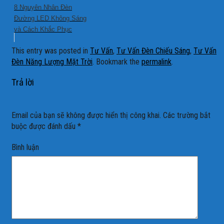
8 Nguyên Nhân Đèn
Đường LED Không Sáng
và Cách Khắc Phục
This entry was posted in
Tư Vấn
,
Tư Vấn Đèn Chiếu Sáng
,
Tư Vấn
Đèn Năng Lượng Mặt Trời
. Bookmark the
permalink
.
Trả lời
Email của bạn sẽ không được hiển thị công khai.
Các trường bắt
buộc được đánh dấu
*
Bình luận