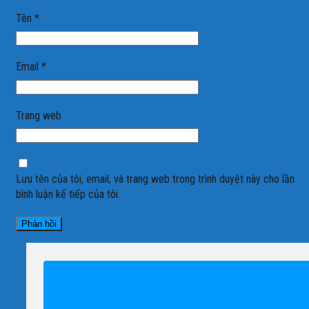
Tên
*
Email
*
Trang web
Lưu tên của tôi, email, và trang web trong trình duyệt này cho lần
bình luận kế tiếp của tôi.