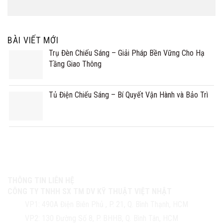
BÀI VIẾT MỚI
Trụ Đèn Chiếu Sáng – Giải Pháp Bền Vững Cho Hạ
Tầng Giao Thông
Tủ Điện Chiếu Sáng – Bí Quyết Vận Hành và Bảo Trì
THÔNG TIN LIÊN HỆ
CÔNG TY TNHH SX TM DV KỸ THUẬT VIỆT NHẬT
VP1:
490A Điện Biên Phủ , P. 21, Q. Bình Thạnh, HCM
VP2:
130 Đường Số 8, P. BHHB, Q. Bình Tân, HCM