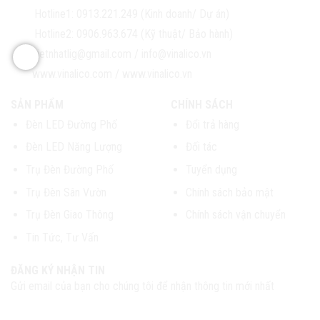
Hotline1:
0913.221.249 (Kinh doanh/ Dự án)
Hotline2:
0906.963.674 (Kỹ thuật/ Bảo hành)
vietnhatlig@gmail.com
/
info@vinalico.vn
www.vinalico.com
/
www.vinalico.vn
SẢN PHẨM
CHÍNH SÁCH
Đèn LED Đường Phố
Đổi trả hàng
Đèn LED Năng Lượng
Đối tác
Trụ Đèn Đường Phố
Tuyển dụng
Trụ Đèn Sân Vườn
Chính sách bảo mật
Trụ Đèn Giao Thông
Chính sách vận chuyển
Tin Tức, Tư Vấn
ĐĂNG KÝ NHẬN TIN
Gửi email của bạn cho chúng tôi để nhận thông tin mới nhất