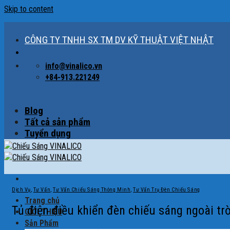
Skip to content
CÔNG TY TNHH SX TM DV KỸ THUẬT VIỆT NHẬT
info@vinalico.vn
+84-913.221249
Blog
Tất cả sản phẩm
Tuyển dụng
Dịch Vụ
,
Tư Vấn
,
Tư Vấn Chiếu Sáng Thông Minh
,
Tư Vấn Trụ Đèn Chiếu Sáng
Trang chủ
Tủ điện điều khiển đèn chiếu sáng ngoài trờ
GIỚI THIỆU
Sản Phẩm