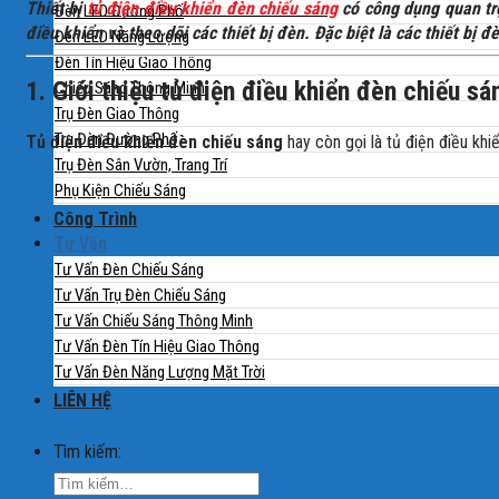
Thiết bị
tủ điện điều khiển đèn chiếu sáng
có công dụng quan trọ
Đèn LED Đường Phố
điều khiển và theo dõi các thiết bị đèn. Đặc biệt là các thiết b
Đèn LED Năng Lượng
Đèn Tín Hiệu Giao Thông
1. Giới thiệu tủ điện điều khiển đèn chiếu sá
Chiếu Sáng Thông Minh
Trụ Đèn Giao Thông
Trụ Đèn Đường Phố
Tủ điện điều khiển đèn chiếu sáng
hay còn gọi là tủ điện điều kh
Trụ Đèn Sân Vườn, Trang Trí
Phụ Kiện Chiếu Sáng
Công Trình
Tư Vấn
Tư Vấn Đèn Chiếu Sáng
Tư Vấn Trụ Đèn Chiếu Sáng
Tư Vấn Chiếu Sáng Thông Minh
Tư Vấn Đèn Tín Hiệu Giao Thông
Tư Vấn Đèn Năng Lượng Mặt Trời
LIÊN HỆ
Tìm kiếm: