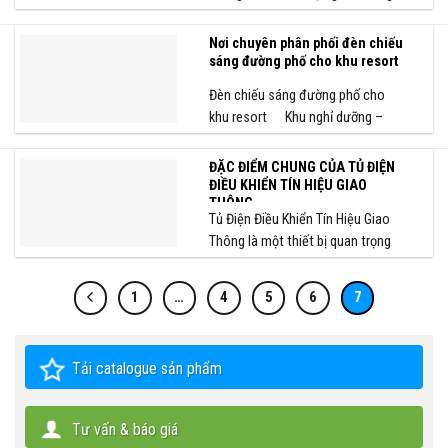
là...
Nơi chuyên phân phối đèn chiếu
sáng đường phố cho khu resort
Đèn chiếu sáng đường phố cho
khu resort Khu nghỉ dưỡng –
resort là loại...
ĐẶC ĐIỂM CHUNG CỦA TỦ ĐIỆN
ĐIỀU KHIỂN TÍN HIỆU GIAO
THÔNG
Tủ Điện Điều Khiển Tín Hiệu Giao
Thông là một thiết bị quan trọng
trong...
1
…
4
5
6
7
Tải catalogue sản phẩm
Tư vấn & báo giá