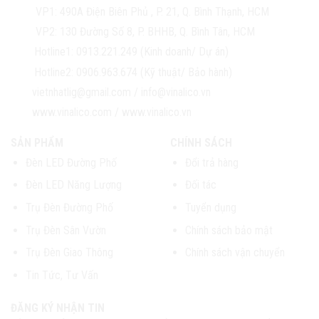
VP1:
490A Điện Biên Phủ , P. 21, Q. Bình Thạnh, HCM
VP2:
130 Đường Số 8, P. BHHB, Q. Bình Tân, HCM
Hotline1:
0913.221.249 (Kinh doanh/ Dự án)
Hotline2:
0906.963.674 (Kỹ thuật/ Bảo hành)
vietnhatlig@gmail.com
/
info@vinalico.vn
www.vinalico.com
/
www.vinalico.vn
SẢN PHẨM
CHÍNH SÁCH
Đèn LED Đường Phố
Đổi trả hàng
Đèn LED Năng Lượng
Đối tác
Trụ Đèn Đường Phố
Tuyển dụng
Trụ Đèn Sân Vườn
Chính sách bảo mật
Trụ Đèn Giao Thông
Chính sách vận chuyển
Tin Tức, Tư Vấn
ĐĂNG KÝ NHẬN TIN