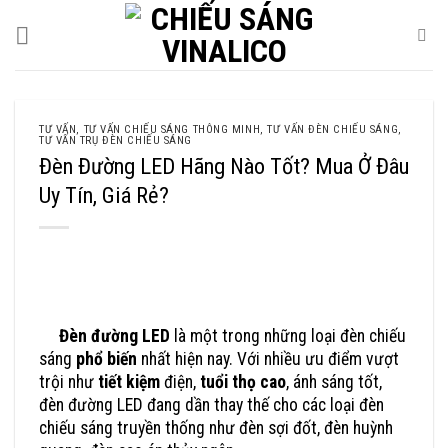
Skip
to
content
TƯ VẤN
,
TƯ VẤN CHIẾU SÁNG THÔNG MINH
,
TƯ VẤN ĐÈN CHIẾU SÁNG
,
TƯ VẤN TRỤ ĐÈN CHIẾU SÁNG
Đèn Đường LED Hãng Nào Tốt? Mua Ở Đâu
Uy Tín, Giá Rẻ?
Đèn Đường LED Hãng Nào Tốt Mua Ở Đâu Uy Tín, Giá Rẻ
Đèn đường LED
là một trong những loại đèn chiếu
sáng
phổ biến
nhất hiện nay. Với nhiều ưu điểm vượt
trội như
tiết kiệm
điện,
tuổi thọ
cao
, ánh sáng tốt,
đèn đường LED đang dần thay thế cho các loại đèn
chiếu sáng truyền thống như đèn sợi đốt, đèn huỳnh