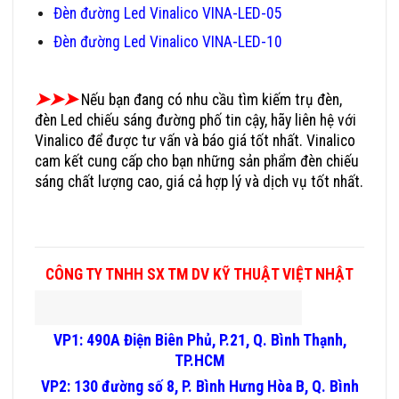
Đèn đường Led Vinalico VINA-LED-05
Đèn đường Led Vinalico VINA-LED-10
➤➤➤
Nếu bạn đang có nhu cầu tìm kiếm trụ đèn,
đèn Led chiếu sáng đường phố tin cậy, hãy liên hệ với
Vinalico để được tư vấn và báo giá tốt nhất. Vinalico
cam kết cung cấp cho bạn những sản phẩm đèn chiếu
sáng chất lượng cao, giá cả hợp lý và dịch vụ tốt nhất.
Đèn Đường LED Hãng Nào Tốt Mua Ở Đâu Uy Tín, Giá
Rẻ
CÔNG TY TNHH SX TM DV KỸ THUẬT VIỆT NHẬT
VP1: 490A Điện Biên Phủ, P.21, Q. Bình Thạnh,
TP.HCM
VP2: 130 đường số 8, P. Bình Hưng Hòa B, Q. Bình