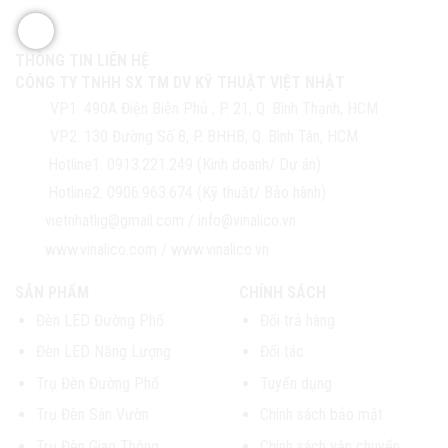
THÔNG TIN LIÊN HỆ
CÔNG TY TNHH SX TM DV KỸ THUẬT VIỆT NHẬT
VP1:
490A Điện Biên Phủ , P. 21, Q. Bình Thạnh, HCM
VP2:
130 Đường Số 8, P. BHHB, Q. Bình Tân, HCM
Hotline1:
0913.221.249 (Kinh doanh/ Dự án)
Hotline2:
0906.963.674 (Kỹ thuật/ Bảo hành)
vietnhatlig@gmail.com
/
info@vinalico.vn
www.vinalico.com
/
www.vinalico.vn
SẢN PHẨM
CHÍNH SÁCH
Đèn LED Đường Phố
Đổi trả hàng
Đèn LED Năng Lượng
Đối tác
Trụ Đèn Đường Phố
Tuyển dụng
Trụ Đèn Sân Vườn
Chính sách bảo mật
Trụ Đèn Giao Thông
Chính sách vận chuyển