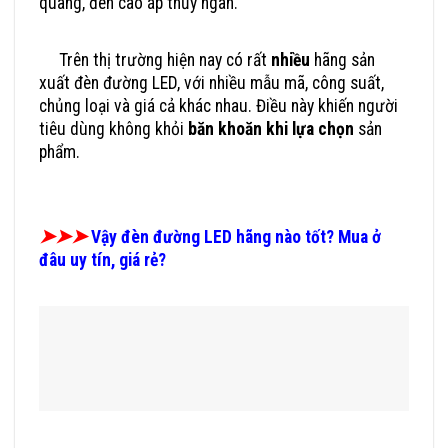
quang, đèn cao áp thủy ngân.
Trên thị trường hiện nay có rất
nhiều
hãng sản
xuất đèn đường LED, với nhiều mẫu mã, công suất,
chủng loại và giá cả khác nhau. Điều này khiến người
tiêu dùng không khỏi
băn khoăn khi lựa chọn
sản
phẩm.
Đèn Đư
ờng LED Hãng Nào Tốt Mua Ở Đâu Uy Tín, Giá Rẻ
➤➤➤
Vậy đèn đường LED hãng nào tốt? Mua ở
đâu uy tín, giá rẻ?