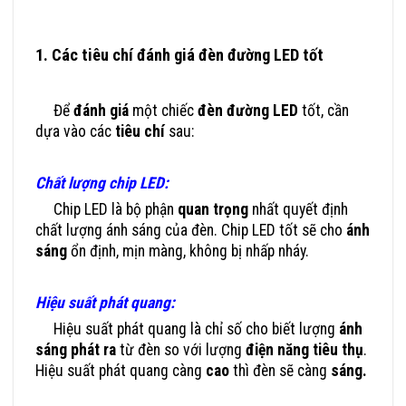
1. Các tiêu chí đánh giá đèn đường LED tốt
Đèn
Đường LED Hãng Nào Tốt? Mua Ở Đâu Uy Tín, Giá Rẻ?
Để
đánh giá
một chiếc
đèn đường LED
tốt, cần
dựa vào các
tiêu chí
sau:
Chất lượng chip LED:
Chip LED là bộ phận
quan trọng
nhất quyết định
chất lượng ánh sáng của đèn. Chip LED tốt sẽ cho
ánh
sáng
ổn định, mịn màng, không bị nhấp nháy.
Hiệu suất phát quang:
Hiệu suất phát quang là chỉ số cho biết lượng
ánh
sáng phát ra
từ đèn so với lượng
điện năng tiêu thụ
.
Hiệu suất phát quang càng
cao
thì đèn sẽ càng
sáng.
Đèn Đường LED Hãng Nào Tốt Mua Ở Đâu Uy Tín, Giá Rẻ