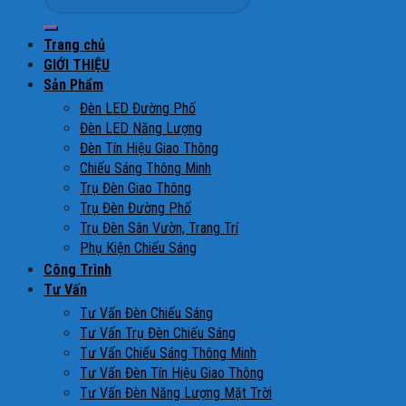
Trang chủ
GIỚI THIỆU
Sản Phẩm
Đèn LED Đường Phố
Đèn LED Năng Lượng
Đèn Tín Hiệu Giao Thông
Chiếu Sáng Thông Minh
Trụ Đèn Giao Thông
Trụ Đèn Đường Phố
Trụ Đèn Sân Vườn, Trang Trí
Phụ Kiện Chiếu Sáng
Công Trình
Tư Vấn
Tư Vấn Đèn Chiếu Sáng
Tư Vấn Trụ Đèn Chiếu Sáng
Tư Vấn Chiếu Sáng Thông Minh
Tư Vấn Đèn Tín Hiệu Giao Thông
Tư Vấn Đèn Năng Lượng Mặt Trời