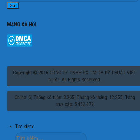
MẠNG XÃ HỘI
Copyright © 2016 CÔNG TY TNHH SX TM DV KỸ THUẬT VIỆT
NHẬT. All Rights Reserved.
Online: 6| Thống kê tuần: 3.265| Thống kê tháng: 12.255| Tổng
truy cập: 5.452.479
Tìm kiếm: