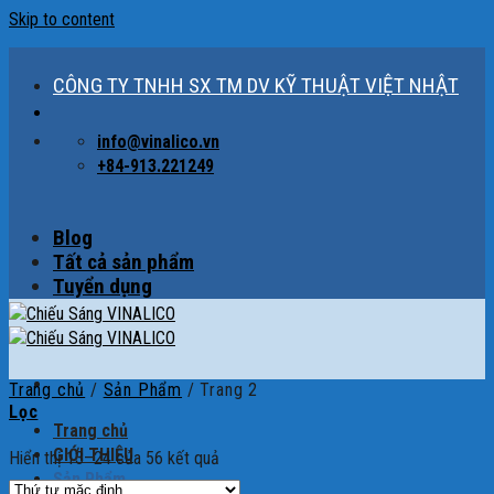
Skip to content
CÔNG TY TNHH SX TM DV KỸ THUẬT VIỆT NHẬT
info@vinalico.vn
+84-913.221249
Blog
Tất cả sản phẩm
Tuyển dụng
Trang chủ
/
Sản Phẩm
/
Trang 2
Lọc
Trang chủ
GIỚI THIỆU
Hiển thị 13–24 của 56 kết quả
Sản Phẩm