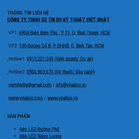
THÔNG TIN LIÊN HỆ
CÔNG TY TNHH SX TM DV KỸ THUẬT VIỆT NHẬT
VP1:
490A Điện Biên Phủ , P. 21, Q. Bình Thạnh, HCM
VP2:
130 Đường Số 8, P. BHHB, Q. Bình Tân, HCM
Hotline1:
0913.221.249 (Kinh doanh/ Dự án)
Hotline2:
0906.963.674 (Kỹ thuật/ Bảo hành)
vietnhatlig@gmail.com
/
info@vinalico.vn
www.vinalico.com
/
www.vinalico.vn
SẢN PHẨM
Đèn LED Đường Phố
Đèn LED Năng Lượng