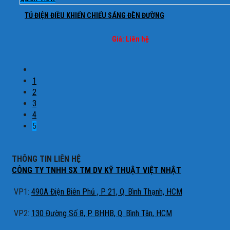
TỦ ĐIỆN ĐIỀU KHIỂN CHIẾU SÁNG ĐÈN ĐƯỜNG
Giá: Liên hệ
1
2
3
4
5
THÔNG TIN LIÊN HỆ
CÔNG TY TNHH SX TM DV KỸ THUẬT VIỆT NHẬT
VP1:
490A Điện Biên Phủ , P. 21, Q. Bình Thạnh, HCM
VP2:
130 Đường Số 8, P. BHHB, Q. Bình Tân, HCM