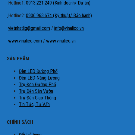
Hotline1:
0913.221.249 (Kinh doanh/ Dự án)
Hotline2:
0906.963.674 (Kỹ thuật/ Bảo hành)
vietnhatlig@gmail.com
/
info@vinalico.vn
www.vinalico.com
/
www.vinalico.vn
SẢN PHẨM
Đèn LED Đường Phố
Đèn LED Năng Lượng
Trụ Đèn Đường Phố
Trụ Đèn Sân Vườn
Trụ Đèn Giao Thông
Tin Tức, Tư Vấn
CHÍNH SÁCH
Đổi trả hàng