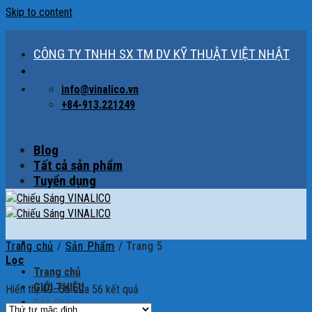
Skip to content
CÔNG TY TNHH SX TM DV KỸ THUẬT VIỆT NHẬT
info@vinalico.vn
+84-913.221249
Blog
Tất cả sản phẩm
Tuyển dụng
Trang chủ
/
Sản Phẩm
/
Trang 5
Lọc
Trang chủ
GIỚI THIỆU
Hiển thị 49–56 của 56 kết quả
Sản Phẩm