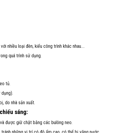
với nhiều loại đèn, kiểu công trình khác nhau….
rong quá trình sử dụng.
eo tủ.
 dụng).
ị, do nhà sản xuất.
 chiếu sáng:
và được giữ chặt bằng các bulông neo.
g, tránh những vị trí có độ ẩm cao, có thể bị văng nước.