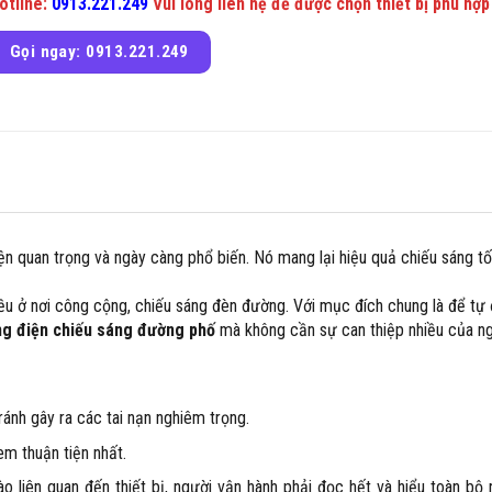
otline:
0913.221.249
Vui lòng liên hệ để được chọn thiết bị phù hợp
Gọi ngay: 0913.221.249
iện quan trọng và ngày càng phổ biến. Nó mang lại hiệu quả chiếu sáng tố
ều ở nơi công cộng, chiếu sáng đèn đường. Với mục đích chung là để tự
ng điện chiếu sáng đường phố
mà không cần sự can thiệp nhiều của n
ránh gây ra các tai nạn nghiêm trọng.
em thuận tiện nhất.
o liên quan đến thiết bị, người vận hành phải đọc hết và hiểu toàn bộ 