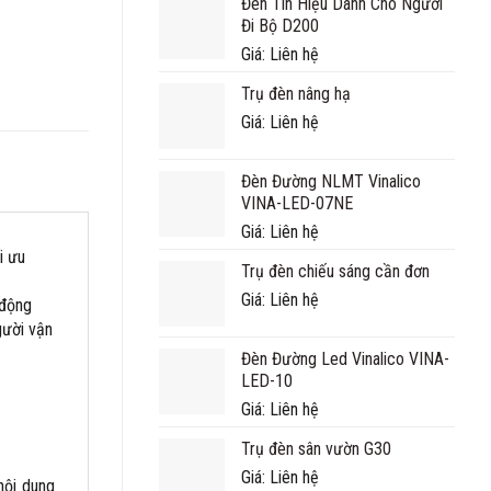
Đèn Tín Hiệu Dành Cho Người
Đi Bộ D200
Giá: Liên hệ
Trụ đèn nâng hạ
Giá: Liên hệ
Đèn Đường NLMT Vinalico
VINA-LED-07NE
Giá: Liên hệ
i ưu
Trụ đèn chiếu sáng cần đơn
Giá: Liên hệ
 động
gười vận
Đèn Đường Led Vinalico VINA-
LED-10
Giá: Liên hệ
Trụ đèn sân vườn G30
Giá: Liên hệ
nội dung