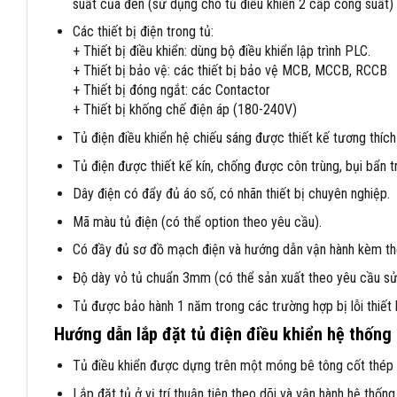
suất của đèn (sử dụng cho tủ điều khiển 2 cấp công suất)
Các thiết bị điện trong tủ:
+ Thiết bị điều khiển: dùng bộ điều khiển lập trình PLC.
+ Thiết bị bảo vệ: các thiết bị bảo vệ MCB, MCCB, RCCB
+ Thiết bị đóng ngắt: các Contactor
+ Thiết bị khống chế điện áp (180-240V)
Tủ điện điều khiển hệ chiếu sáng được thiết kế tương thích 
Tủ điện được thiết kế kín, chống được côn trùng, bụi bẩn t
Dây điện có đẩy đủ áo số, có nhãn thiết bị chuyên nghiệp.
Mã màu tủ điện (có thể option theo yêu cầu).
Có đầy đủ sơ đồ mạch điện và hướng dẫn vận hành kèm th
Độ dày vỏ tủ chuẩn 3mm (có thể sản xuất theo yêu cầu sử
Tủ được bảo hành 1 năm trong các trường hợp bị lỗi thiết b
Hướng dẫn lắp đặt tủ điện điều khiển hệ thống
Tủ điều khiển được dựng trên một móng bê tông cốt thép 
Lắp đặt tủ ở vị trí thuận tiện theo dõi và vận hành hệ thốn