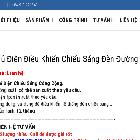
+84-913.221249
IỚI THIỆU
SẢN PHẨM
CÔNG TRÌNH
TƯ VẤN
LIÊN HỆ
Tủ Điện Điều Khiển Chiếu Sáng Đèn Đường
iá: Liên hệ
ủ Điện Chiếu Sáng Công Cộng.
ông suất:
có thể sản xuất theo yêu cầu.
iện áp: sản xuất theo yêu cầu.
ng dụng: sử dụng để điều khiển hệ thống đèn chiếu sáng …
ảo hành:
12 tháng
—————————————————————————————————-
IÊN HỆ TƯ VẤN
ố lượng nhiều: Call để được giá tốt