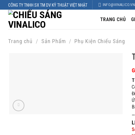
Skip
INFO@VINALICO.VN
CÔNG TY TNHH SX TM DV KỸ THUẬT VIỆT NHẬT
to
content
TRANG CHỦ
G
Trang chủ
/
Sản Phẩm
/
Phụ Kiện Chiếu Sáng
G
T
C
Đ
Ứ
B
—
L
S