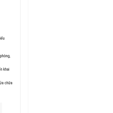
iếu
 phòng,
n khai
sửa chữa