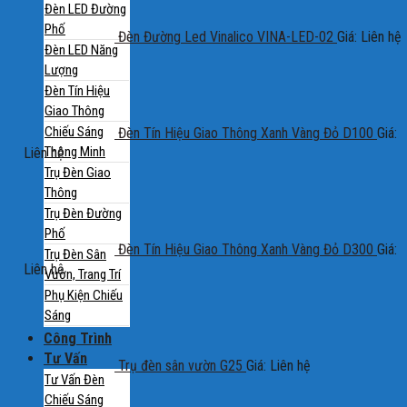
Đèn LED Đường
Phố
Đèn Đường Led Vinalico VINA-LED-02
Giá: Liên hệ
Đèn LED Năng
Lượng
Đèn Tín Hiệu
Giao Thông
Chiếu Sáng
Đèn Tín Hiệu Giao Thông Xanh Vàng Đỏ D100
Giá:
Thông Minh
Liên hệ
Trụ Đèn Giao
Thông
Trụ Đèn Đường
Phố
Đèn Tín Hiệu Giao Thông Xanh Vàng Đỏ D300
Giá:
Trụ Đèn Sân
Liên hệ
Vườn, Trang Trí
Phụ Kiện Chiếu
Sáng
Công Trình
Tư Vấn
Trụ đèn sân vườn G25
Giá: Liên hệ
Tư Vấn Đèn
Chiếu Sáng