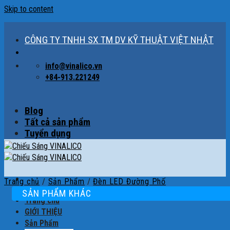
Skip to content
CÔNG TY TNHH SX TM DV KỸ THUẬT VIỆT NHẬT
info@vinalico.vn
+84-913.221249
Blog
Tất cả sản phẩm
Tuyển dụng
Trang chủ
/
Sản Phẩm
/
Đèn LED Đường Phố
SẢN PHẨM KHÁC
Trang chủ
GIỚI THIỆU
Sản Phẩm