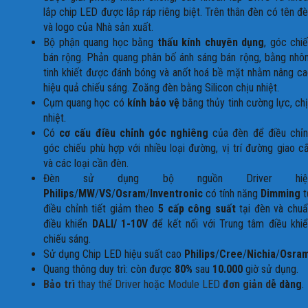
lắp chip LED được lắp ráp riêng biệt. Trên thân đèn có tên đ
và logo của Nhà sản xuất.
Bộ phận quang học bằng
thấu kính chuyên dụng
, góc chi
bán rộng. Phản quang phân bố ánh sáng bán rộng, bằng nh
tinh khiết được đánh bóng và anốt hoá bề mặt nhằm nâng c
hiệu quả chiếu sáng. Zoăng đèn bằng Silicon chịu nhiệt.
Cụm quang học có
kính bảo vệ
bằng thủy tinh cường lực, ch
nhiệt.
Có
cơ cấu điều chỉnh góc nghiêng
của đèn để điều chỉn
góc chiếu phù hợp với nhiều loại đường, vị trí đường giao c
và các loại cần đèn.
Đèn sử dụng bộ nguồn Driver hiệ
Philips
/
MW
/
VS
/
Osram
/
Inventronic
có tính năng
Dimming
t
điều chỉnh tiết giảm theo
5 cấp công suất
tại đèn và chuẩ
điều khiển
DALI/ 1-10V
để kết nối với Trung tâm điều khi
chiếu sáng.
Sử dụng Chip LED hiệu suất cao
Philips
/
Cree
/
Nichia
/
Osra
Quang thông duy trì: còn được
80%
sau
10.000
giờ sử dụng.
Bảo trì
thay thế Driver hoặc Module LED
đơn giản d
ễ dàng
.