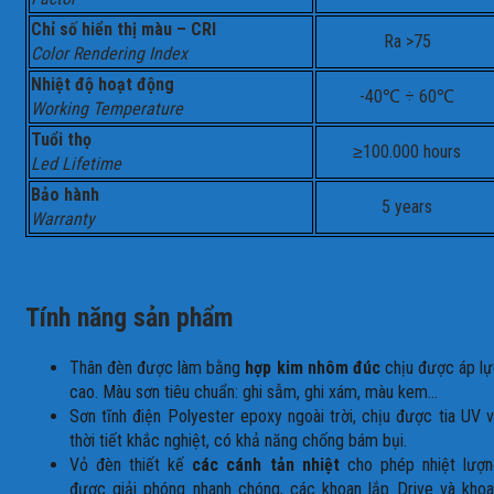
Chỉ số hiển thị màu – CRI
Ra >75
Color Rendering Index
Nhiệt độ hoạt động
-40℃ ÷ 60℃
Working Temperature
Tuổi thọ
≥100.000 hours
Led Lifetime
Bảo hành
5 years
Warranty
Tính năng sản phẩm
Thân đèn được làm bằng
hợp kim nhôm đúc
chịu được áp l
cao. Màu sơn tiêu chuẩn: ghi sẫm, ghi xám, màu kem…
Sơn tĩnh điện Polyester epoxy ngoài trời, chịu được tia UV 
thời tiết khắc nghiệt, có khả năng chống bám bụi.
Vỏ đèn thiết kế
các cánh tản nhiệt
cho phép nhiệt lượn
được giải phóng nhanh chóng, các khoan lắp Drive và kho