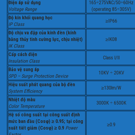
Điện áp sử dụng
165÷275VAC/50÷60Hz
Voltage Range
(operating 85÷305V)
Độ kín khối quang học
≥IP66
IP Class
Độ chịu va đập của kính đèn (kính
bằng thủy tinh cường lực, chịu nhiệt)
≥IK08
IK Class
Cấp cách điện
Class I/II
Insulation Class
Bảo vệ sung áp
10KV ÷ 20KV
SPD – Surge Protection Device
Hiệu suất phát quang của bộ đèn
≥130lm/W
System Efficiency
Nhiệt độ màu
3000K ÷ 6500K
Color Temperature
Hệ số công suất tại công suất định
mức ban đầu (Cosφ) ≥ 0.95; tại công
≥0.9
suất tiết giảm (Cosφ) ≥ 0.9
Power
Factor