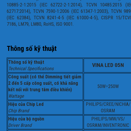
10885-2-1:2015 (IEC 62722-2-1:2014), TCVN 10485:2015 (IE
62717:2014), TCVN 7590-1:2006 (IEC 61347-1:2003), TCVN 989
(IEC 62384), TCVN 8241-4-5 (IEC 61000-4-5), CISPR 15/TCV
7186, LM79, LM80, RoHS, ISO 9001.
Thông số kỹ thuật
Thông số kỹ thuật
VINA LED 05N
Technical Specifications
Công suất (có thể Dimming tiết giảm
2 đến 5 cấp công suất, có khả năng
50W÷250W
kết nối với trung tâm điều khiển)
Wattage
Hiệu của Chip Led
PHILIPS/CREE/NICHIA/
Chip Brand
OSRAM
Hiệu của bộ nguồn
PHILIPS/MW/VS/
Driver Brand
OSRAM/INVENTRONIC