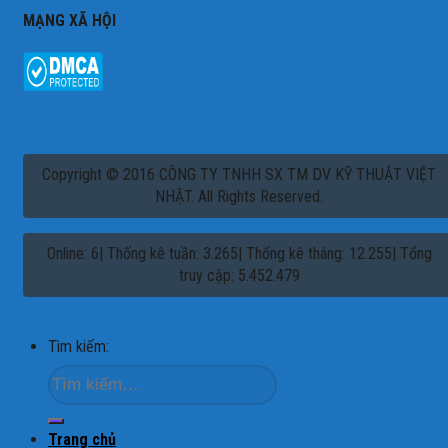
MẠNG XÃ HỘI
Copyright © 2016 CÔNG TY TNHH SX TM DV KỸ THUẬT VIỆT
NHẬT. All Rights Reserved.
Online: 6| Thống kê tuần: 3.265| Thống kê tháng: 12.255| Tổng
truy cập: 5.452.479
Tìm kiếm:
Trang chủ