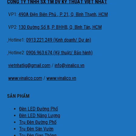
CÔNG TY TNHH SX TM DV KỸ THUẬT VIỆT NHẬT
VP1:
490A Điện Biên Phủ , P. 21, Q. Bình Thạnh, HCM
VP2:
130 Đường Số 8, P. BHHB, Q. Bình Tân, HCM
Hotline1:
0913.221.249 (Kinh doanh/ Dự án)
Hotline2:
0906.963.674 (Kỹ thuật/ Bảo hành)
vietnhatlig@gmail.com
/
info@vinalico.vn
www.vinalico.com
/
www.vinalico.vn
SẢN PHẨM
Đèn LED Đường Phố
Đèn LED Năng Lượng
Trụ Đèn Đường Phố
Trụ Đèn Sân Vườn
Trụ Đèn Giao Thông