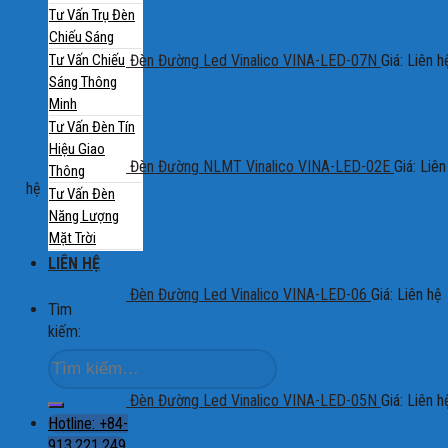
Tư Vấn Trụ Đèn
Chiếu Sáng
Đèn Đường Led Vinalico VINA-LED-07N
Giá: Liên h
Tư Vấn Chiếu
Sáng Thông
Minh
Tư Vấn Đèn Tín
Hiệu Giao
Đèn Đường NLMT Vinalico VINA-LED-02E
Giá: Liên
Thông
hệ
Tư Vấn Đèn
Năng Lượng
Mặt Trời
LIÊN HỆ
Đèn Đường Led Vinalico VINA-LED-06
Giá: Liên hệ
Tìm
kiếm:
Đèn Đường Led Vinalico VINA-LED-05N
Giá: Liên h
Hotline: +84-
913.221.249