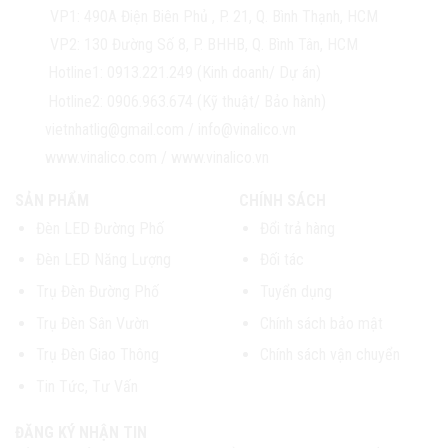
VP1:
490A Điện Biên Phủ , P. 21, Q. Bình Thạnh, HCM
VP2:
130 Đường Số 8, P. BHHB, Q. Bình Tân, HCM
Hotline1:
0913.221.249 (Kinh doanh/ Dự án)
Hotline2:
0906.963.674 (Kỹ thuật/ Bảo hành)
vietnhatlig@gmail.com
/
info@vinalico.vn
www.vinalico.com
/
www.vinalico.vn
SẢN PHẨM
CHÍNH SÁCH
Đèn LED Đường Phố
Đổi trả hàng
Đèn LED Năng Lượng
Đối tác
Trụ Đèn Đường Phố
Tuyển dụng
Trụ Đèn Sân Vườn
Chính sách bảo mật
Trụ Đèn Giao Thông
Chính sách vận chuyển
Tin Tức, Tư Vấn
ĐĂNG KÝ NHẬN TIN