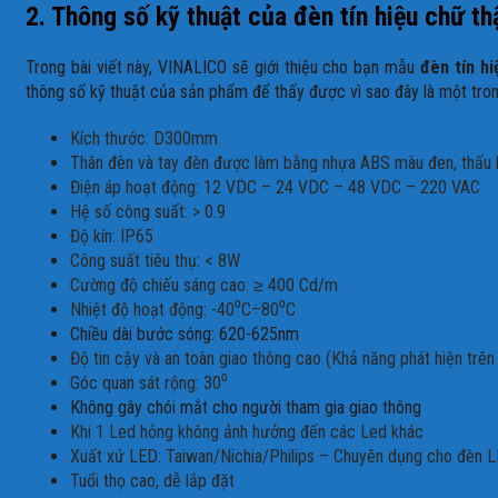
2. Thông số kỹ thuật của đèn tín hiệu chữ th
Trong bài viết này, VINALICO sẽ giới thiệu cho bạn mẫu
đèn tín hi
thông số kỹ thuật của sản phẩm để thấy được vì sao đây là một tr
Kích thước: D300mm
Thân đèn và tay đèn được làm bằng nhựa ABS màu đen, thấu 
Điện áp hoạt động: 12 VDC – 24 VDC – 48 VDC – 220 VAC
Hệ số công suất: > 0.9
Độ kín: IP65
Công suất tiêu thụ: < 8W
Cường độ chiếu sáng cao: ≥ 400 Cd/m
Nhiệt độ hoạt động: -40⁰C÷80⁰C
Chiều dài bước sóng: 620-625nm
Độ tin cậy và an toàn giao thông cao (
Khả năng phát hiện trê
Góc quan sát rộng: 30⁰
Không gây chói mắt cho người tham gia giao thông
Khi 1 Led hỏng không ảnh hưởng đến các Led khác
Xuất xứ LED:
Taiwan/Nichia/Philips – Chuyên dụng cho đèn LE
Tuổi thọ cao, d
ễ lắp đặt