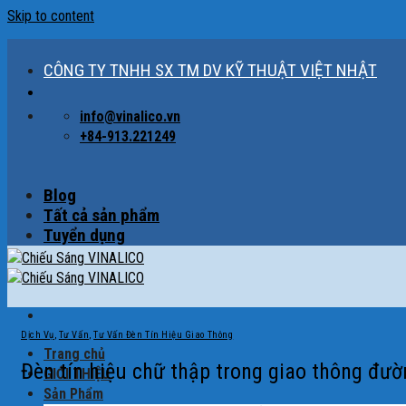
Skip to content
CÔNG TY TNHH SX TM DV KỸ THUẬT VIỆT NHẬT
info@vinalico.vn
+84-913.221249
Blog
Tất cả sản phẩm
Tuyển dụng
Dịch Vụ
,
Tư Vấn
,
Tư Vấn Đèn Tín Hiệu Giao Thông
Trang chủ
Đèn tín hiệu chữ thập trong giao thông đườ
GIỚI THIỆU
Sản Phẩm