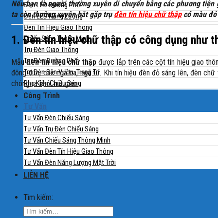
Nếu bạn là người thường xuyên di chuyển bằng các phương tiện g
Đèn LED Đường Phố
ta còn thường xuyên bắt gặp trụ
đèn tín hiệu chữ thập
có màu đỏ đ
Đèn LED Năng Lượng
Đèn Tín Hiệu Giao Thông
1. Đèn tín hiệu chữ thập có công dụng như t
Chiếu Sáng Thông Minh
Trụ Đèn Giao Thông
Trụ Đèn Đường Phố
Mẫu
đèn tín hiệu chữ thập
được lắp trên các cột tín hiệu giao thô
Trụ Đèn Sân Vườn, Trang Trí
đông đúc, các ngã ba, ngã tư. Khi tín hiệu đèn đỏ sáng lên, đèn ch
Phụ Kiện Chiếu Sáng
chóng ra khỏi nút giao.
Công Trình
Tư Vấn
Tư Vấn Đèn Chiếu Sáng
Tư Vấn Trụ Đèn Chiếu Sáng
Tư Vấn Chiếu Sáng Thông Minh
Tư Vấn Đèn Tín Hiệu Giao Thông
Tư Vấn Đèn Năng Lượng Mặt Trời
LIÊN HỆ
Tìm kiếm: