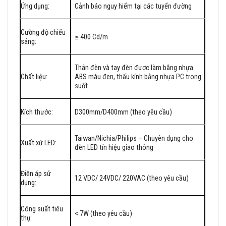
Ứng dụng:
Cảnh báo nguy hiểm tại các tuyến đường
Cường độ chiếu
≥ 400 Cd/m
sáng:
Thân đèn và tay đèn được làm bằng nhựa
Chất liệu:
ABS màu đen, thấu kính bằng nhựa PC trong
suốt
Kích thước:
D300mm/D400mm (theo yêu cầu)
Taiwan/Nichia/Philips – Chuyên dụng cho
Xuất xứ LED:
đèn LED tín hiệu giao thông
Điện áp sử
12 VDC/ 24VDC/ 220VAC (theo yêu cầu)
dụng:
Công suất tiêu
< 7W
(theo yêu cầu)
thụ: