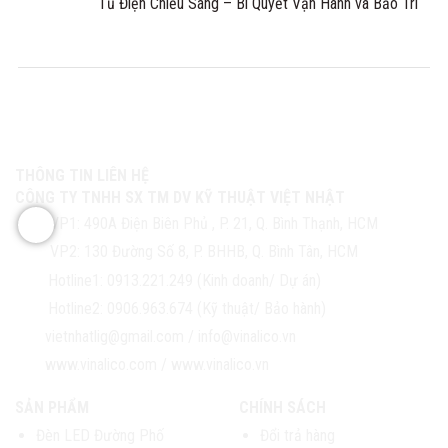
Tủ Điện Chiếu Sáng – Bí Quyết Vận Hành và Bảo Trì
THÔNG TIN LIÊN HỆ
CÔNG TY TNHH SX TM DV KỸ THUẬT VIỆT NHẬT
VP1:
490A Điện Biên Phủ , P. 21, Q. Bình Thạnh, HCM
VP2:
130 Đường Số 8, P. BHHB, Q. Bình Tân, HCM
Hotline1:
0913.221.249 (Kinh doanh/ Dự án)
Hotline2:
0906.963.674 (Kỹ thuật/ Bảo hành)
vietnhatlig@gmail.com
/
info@vinalico.vn
www.vinalico.com
/
www.vinalico.vn
SẢN PHẨM
CHÍNH SÁCH
Đèn LED Đường Phố
Đổi trả hàng