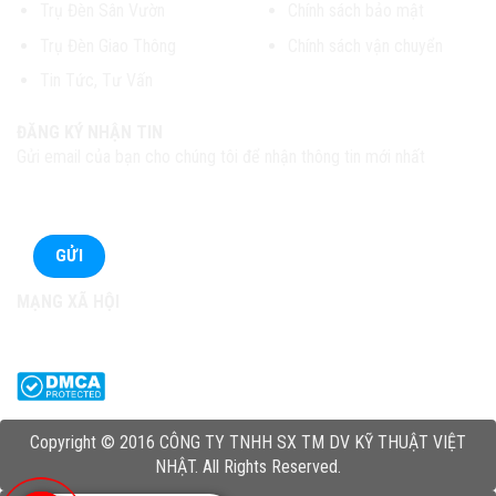
Trụ Đèn Sân Vườn
Chính sách bảo mật
Trụ Đèn Giao Thông
Chính sách vận chuyển
Tin Tức, Tư Vấn
ĐĂNG KÝ NHẬN TIN
Gửi email của bạn cho chúng tôi để nhận thông tin mới nhất
MẠNG XÃ HỘI
Copyright © 2016 CÔNG TY TNHH SX TM DV KỸ THUẬT VIỆT
NHẬT. All Rights Reserved.