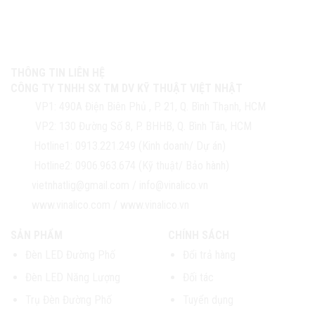
THÔNG TIN LIÊN HỆ
CÔNG TY TNHH SX TM DV KỸ THUẬT VIỆT NHẬT
VP1:
490A Điện Biên Phủ , P. 21, Q. Bình Thạnh, HCM
VP2:
130 Đường Số 8, P. BHHB, Q. Bình Tân, HCM
Hotline1:
0913.221.249 (Kinh doanh/ Dự án)
Hotline2:
0906.963.674 (Kỹ thuật/ Bảo hành)
vietnhatlig@gmail.com
/
info@vinalico.vn
www.vinalico.com
/
www.vinalico.vn
SẢN PHẨM
CHÍNH SÁCH
Đèn LED Đường Phố
Đổi trả hàng
Đèn LED Năng Lượng
Đối tác
Trụ Đèn Đường Phố
Tuyển dụng