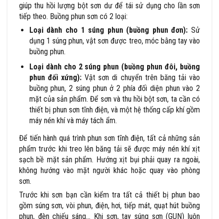
giúp thu hồi lượng bột sơn dư để tái sử dụng cho lần sơn
tiếp theo. Buồng phun sơn có 2 loại:
Loại dành cho 1 súng phun (buồng phun đơn):
Sử
dụng 1 súng phun, vật sơn được treo, móc bằng tay vào
buồng phun.
Loại dành cho 2 súng phun (buồng phun đôi, buồng
phun đối xứng):
Vật sơn di chuyển trên băng tải vào
buồng phun, 2 súng phun ở 2 phía đối diện phun vào 2
mặt của sản phẩm. Để sơn và thu hồi bột sơn, ta cần có
thiết bị phun sơn tĩnh điện, và một hệ thống cấp khí gồm
máy nén khí và máy tách ẩm.
Để tiến hành quá trình phun sơn tĩnh điện, tất cả những sản
phẩm trước khi treo lên băng tải sẽ được máy nén khí xịt
sạch bề mặt sản phẩm. Hướng xịt bụi phải quay ra ngoài,
không hướng vào mặt người khác hoặc quay vào phòng
sơn.
Trước khi sơn bạn cần kiểm tra tất cả thiết bị phun bao
gồm súng sơn, vòi phun, điện, hơi, tiếp mát, quạt hút buồng
phun, đèn chiếu sáng… Khi sơn, tay súng sơn (GUN) luôn