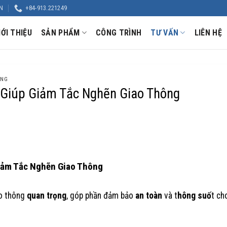
N
+84-913.221249
IỚI THIỆU
SẢN PHẨM
CÔNG TRÌNH
TƯ VẤN
LIÊN HỆ
ÔNG
 Giúp Giảm Tắc Nghẽn Giao Thông
ao Thông
Giảm Tắc Nghẽn Giao Thông
o thông
quan trọng
, góp phần đảm bảo
an toàn
và t
hông suố
t ch