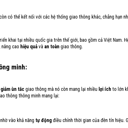
òn có thể kết nối với các hệ thống giao thông khác, chẳng hạn n
ển khai tại nhiều quốc gia trên thế giới, bao gồm cả Việt Nam. H
g, nâng cao
hiệu quả
và
an toàn
giao thông.
hông minh:
Đèn Tín Hiệu Giao Thông Thông Minh Giúp Giả
p
giảm ùn tắc
giao thông mà nó còn mang lại nhiều
lợi ích
to lớn k
iao thông thông minh mang lại:
, nhờ vào khả năng
tự động
điều chỉnh thời gian của đèn tín hiệu. 