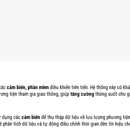
ệu Giao Thông Thông Minh Giúp Giảm Tắc Nghẽn Giao Thông
 các
cảm biến, phần mềm
điều khiển tiên tiến. Hệ thống này có kh
ương tiện tham gia giao thông, giúp
tăng cường
thông suốt cho g
ử dụng các
cảm biến
để thu thập dữ liệu về lưu lượng phương tiệ
ẽ phân tích dữ liệu và tự động điều chỉnh thời gian đèn tín hiệu c