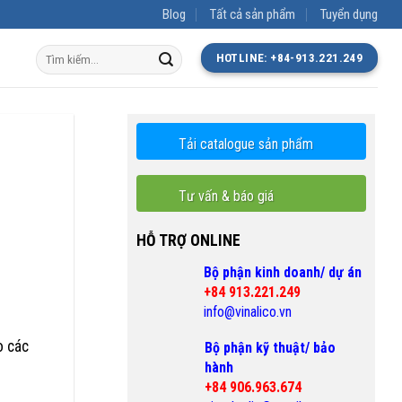
Blog
Tất cả sản phẩm
Tuyển dụng
Tìm
HOTLINE: +84-913.221.249
kiếm:
Tải catalogue sản phẩm
Tư vấn & báo giá
HỖ TRỢ ONLINE
Bộ phận kinh doanh/ dự án
+84 913.221.249
info@vinalico.vn
o các
Bộ phận kỹ thuật/ bảo
hành
+84 906.963.674