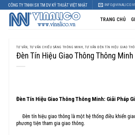
Skip
INFO@VINALICO.V
CÔNG TY TNHH SX TM DV KỸ THUẬT VIỆT NHẬT
to
content
TRANG CHỦ
G
TƯ VẤN
,
TƯ VẤN CHIẾU SÁNG THÔNG MINH
,
TƯ VẤN ĐÈN TÍN HIỆU GIAO TH
Đèn Tín Hiệu Giao Thông Thông Minh
Đèn Tín Hiệu Giao Thông Thông Minh Giúp Giảm Tắc Nghẽn Gi
Đèn Tín Hiệu Giao Thông Thông Minh: Giải Pháp 
Đèn tín hiệu giao thông là một hệ thống điều khiển gia
phương tiện tham gia giao thông.