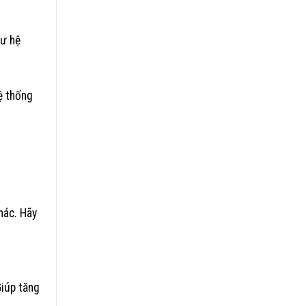
hư hệ
ệ thống
m Tắc
hác. Hãy
Giúp tăng