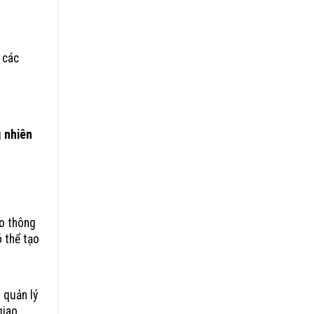
 các
g
nhiên
ao thông
ó thể tạo
 quản lý
giao