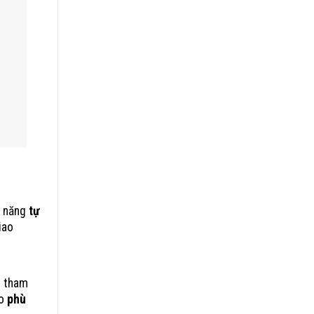
ả năng
tự
iao
n tham
ho
phù