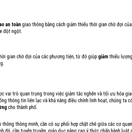
ao an toàn
giao thông bằng cách giảm thiểu thời gian chờ đợi của
e đột ngột.
hời gian chờ đợi của các phương tiện, từ đó giúp
giảm
thiểu lượn
g.
 Nghẽn Giao Thông
 vai trò quan trọng trong việc giảm tắc nghẽn và tối ưu hóa gi
ng thông tin liên lạc và khả năng điều chỉnh linh hoạt, chúng ta c
ững
cho thành phố.
ao thông thông minh, cần có sự phối hợp chặt chẽ giữa các cơ quan
nh đó, cần tuyên truyền, giáo dục nâng cao ý thức chấp hành luật 