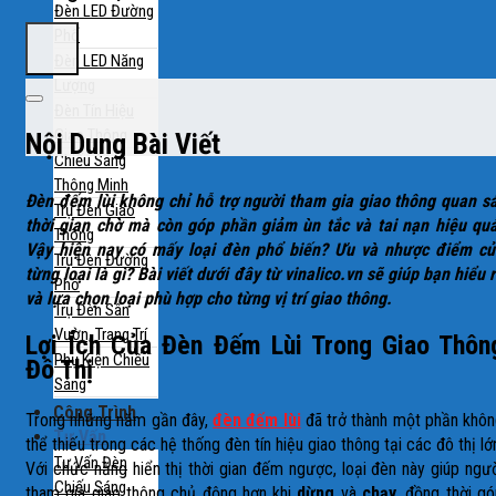
Đèn LED Đường
Phố
Đèn LED Năng
Lượng
Đèn Tín Hiệu
Giao Thông
Nội Dung Bài Viết
Chiếu Sáng
Thông Minh
Đèn đếm lùi không chỉ hỗ trợ người tham gia giao thông quan s
Trụ Đèn Giao
thời gian chờ mà còn góp phần giảm ùn tắc và tai nạn hiệu qu
Thông
Vậy hiện nay có mấy loại đèn phổ biến? Ưu và nhược điểm củ
Trụ Đèn Đường
từng loại là gì? Bài viết dưới đây từ vinalico.vn sẽ giúp bạn hiểu 
Phố
và lựa chọn loại phù hợp cho từng vị trí giao thông.
Trụ Đèn Sân
Vườn, Trang Trí
Lợi Ích Của Đèn Đếm Lùi Trong Giao Thôn
Phụ Kiện Chiếu
Đô Thị
Sáng
Công Trình
Trong những năm gần đây,
đèn đếm lùi
đã trở thành một phần khô
Tư Vấn
thể thiếu trong các hệ thống đèn tín hiệu giao thông tại các đô thị lớ
Tư Vấn Đèn
Với chức năng hiển thị thời gian đếm ngược, loại đèn này giúp ngư
Chiếu Sáng
tham gia giao thông chủ động hơn khi
dừng
và
chạy
, đồng thời g