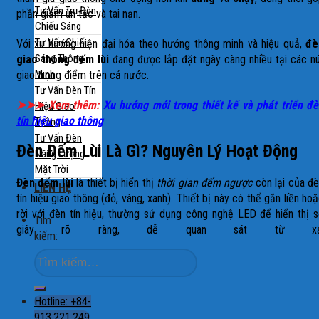
Tư Vấn Trụ Đèn
phần giảm ùn tắc và tai nạn.
Chiếu Sáng
Tư Vấn Chiếu
Với xu hướng hiện đại hóa theo hướng thông minh và hiệu quả,
đè
Sáng Thông
giao thông đếm lùi
đang được lắp đặt ngày càng nhiều tại các n
Minh
giao trọng điểm trên cả nước.
Tư Vấn Đèn Tín
➤➤➤ Xem thêm:
Xu hướng mới trong thiết kế và phát triển đ
Hiệu Giao
tín hiệu giao thông
Thông
Tư Vấn Đèn
Đèn Đếm Lùi Là Gì? Nguyên Lý Hoạt Động
Năng Lượng
Mặt Trời
Đèn đếm lùi
là thiết bị hiển thị
thời gian đếm ngược
còn lại của đ
LIÊN HỆ
tín hiệu giao thông (đỏ, vàng, xanh). Thiết bị này có thể gắn liền ho
rời với đèn tín hiệu, thường sử dụng công nghệ LED để hiển thị 
Tìm
giây rõ ràng, dễ quan sát từ xa
kiếm:
Hotline: +84-
913.221.249