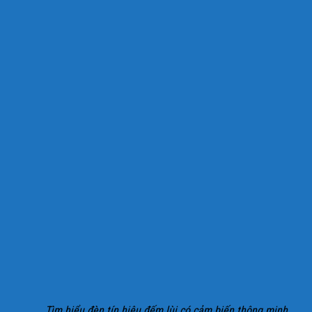
Tìm hiểu đèn tín hiệu đếm lùi có cảm biến thông minh