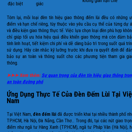
không gian hạn chế
đặc biệt
giác
Tóm lại, mỗi loại đèn tín hiệu giao thông đếm lùi đều có những 
điểm và hạn chế riêng, tùy thuộc vào yêu cầu cụ thể của từng dự 
và điều kiện giao thông thực tế. Việc lựa chọn loại đèn phù hợp khô
chỉ giúp tối ưu hóa hiệu quả điều khiển giao thông mà còn đảm b
tính linh hoạt, tiết kiệm chi phí và dễ dàng bảo trì trong suốt quá trì
sử dụng. Hãy cân nhắc kỹ lưỡng trước khi đưa ra quyết định để đ
bảo sự an toàn và thông suốt cho các phương tiện tham gia gi
thông.
➤➤➤ Xem thêm:
Sự quan trọng của đèn tín hiệu giao thông tro
an toàn đường phố
Ứng Dụng Thực Tế Của Đèn Đếm Lùi Tại Việ
Nam
Tại Việt Nam,
đèn đếm lùi
đã được triển khai tại nhiều thành phố n
TP.HCM, Hà Nội, Đà Nẵng, Cần Thơ… Trong đó, tại các nút giao trọ
điểm như ngã tư Hàng Xanh (TP.HCM), ngã tư Pháp Vân (Hà Nội), 