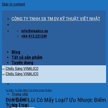
Skip to content
CÔNG TY TNHH SX TM DV KỸ THUẬT VIỆT NHẬT
info@vinalico.vn
+84-913.221249
Blog
Tất cả sản phẩm
Tuyển dụng
Tư Vấn
,
Tư Vấn Đèn Tín Hiệu Giao Thông
Trang chủ
Đèn Đếm Lùi Có Mấy Loại? Ưu Nhược Điểm
GIỚI THIỆU
Từng Loại
Sản Phẩm