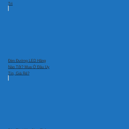
Trì
Đèn Đường LED Hãng
Nào Tốt? Mua Ở Đâu Uy
Tín, Giá Rẻ?