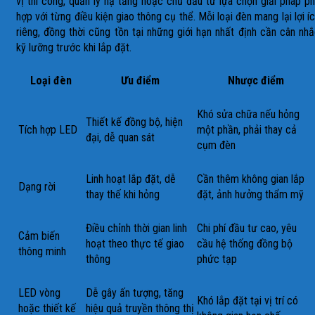
vị thi công, quản lý hạ tầng hoặc chủ đầu tư lựa chọn giải pháp p
hợp với từng điều kiện giao thông cụ thể. Mỗi loại đèn mang lại lợi í
riêng, đồng thời cũng tồn tại những giới hạn nhất định cần cân nh
kỹ lưỡng trước khi lắp đặt.
Loại đèn
Ưu điểm
Nhược điểm
Khó sửa chữa nếu hỏng
Thiết kế đồng bộ, hiện
Tích hợp LED
một phần, phải thay cả
đại, dễ quan sát
cụm đèn
Linh hoạt lắp đặt, dễ
Cần thêm không gian lắp
Dạng rời
thay thế khi hỏng
đặt, ảnh hưởng thẩm mỹ
Điều chỉnh thời gian linh
Chi phí đầu tư cao, yêu
Cảm biến
hoạt theo thực tế giao
cầu hệ thống đồng bộ
thông minh
thông
phức tạp
LED vòng
Dễ gây ấn tượng, tăng
Khó lắp đặt tại vị trí có
hoặc thiết kế
hiệu quả truyền thông thị