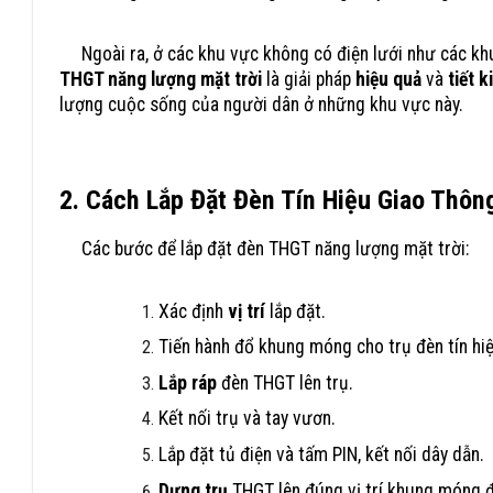
Ngoài ra, ở các khu vực không có điện lưới như các khu
THGT năng lượng mặt trời
là giải pháp
hiệu quả
và
tiết k
lượng cuộc sống của người dân ở những khu vực này.
2. Cách Lắp Đặt Đèn Tín Hiệu Giao Thô
Các bước để lắp đặt đèn THGT năng lượng mặt trời:
Xác định
vị trí
lắp đặt.
Tiến hành đổ khung móng cho trụ đèn tín hiệ
Lắp ráp
đèn THGT lên trụ.
Kết nối trụ và tay vươn.
Lắp đặt tủ điện và tấm PIN, kết nối dây dẫn.
Dựng trụ
THGT lên đúng vị trí khung móng đ