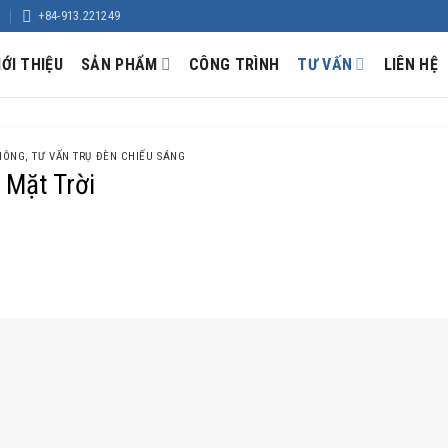
+84-913.221249
IỚI THIỆU
SẢN PHẨM
CÔNG TRÌNH
TƯ VẤN
LIÊN HỆ
THÔNG
,
TƯ VẤN TRỤ ĐÈN CHIẾU SÁNG
 Mặt Trời