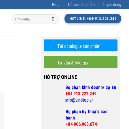
Blog
Tất cả sản phẩm
Tuyển dụng
Tìm
HOTLINE: +84-913.221.249
kiếm:
Tải catalogue sản phẩm
Tư vấn & báo giá
HỖ TRỢ ONLINE
Bộ phận kinh doanh/ dự án
+84 913.221.249
info@vinalico.vn
Bộ phận kỹ thuật/ bảo
hành
+84 906.963.674