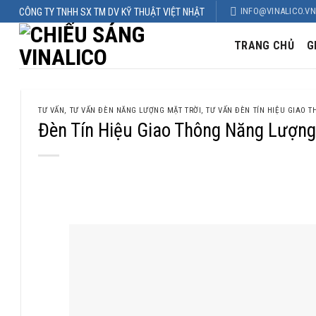
Skip
INFO@VINALICO.VN
CÔNG TY TNHH SX TM DV KỸ THUẬT VIỆT NHẬT
to
content
TRANG CHỦ
G
TƯ VẤN
,
TƯ VẤN ĐÈN NĂNG LƯỢNG MẶT TRỜI
,
TƯ VẤN ĐÈN TÍN HIỆU GIAO 
Đèn Tín Hiệu Giao Thông Năng Lượng
Đèn Tín Hiệu Giao Thông Năng Lượng Mặt Trời