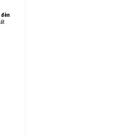
g
đèn
hất