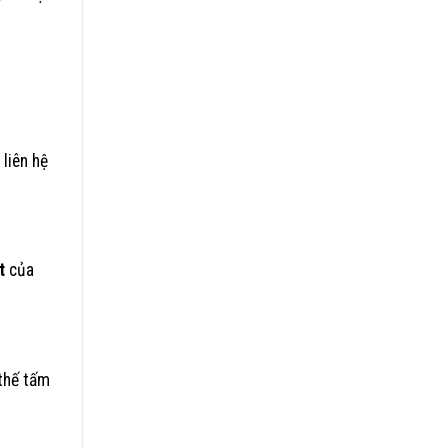
liên hệ
t
của
 thế tấm