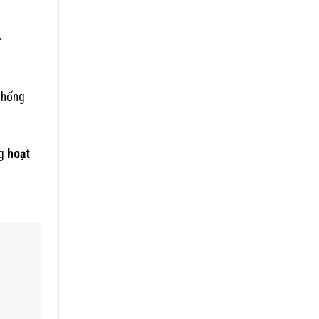
.
thống
g
hoạt