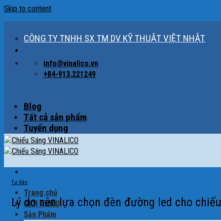
Skip to content
CÔNG TY TNHH SX TM DV KỸ THUẬT VIỆT NHẬT
info@vinalico.vn
+84-913.221249
Blog
Tất cả sản phẩm
Tuyển dụng
Tư Vấn
Trang chủ
Lý do nên lựa chọn đèn đường led cho chiế
GIỚI THIỆU
Sản Phẩm