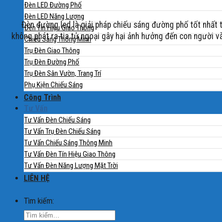
Đèn LED Đường Phố
Đèn LED Năng Lượng
Đèn đường led là giải pháp chiếu sáng đường phố tốt nhất tro
Đèn Tín Hiệu Giao Thông
không phát ra tia tử ngoại gây hại ảnh hưởng đến con người và
Chiếu Sáng Thông Minh
Trụ Đèn Giao Thông
Trụ Đèn Đường Phố
Trụ Đèn Sân Vườn, Trang Trí
Phụ Kiện Chiếu Sáng
Công Trình
Tư Vấn
Tư Vấn Đèn Chiếu Sáng
Tư Vấn Trụ Đèn Chiếu Sáng
Tư Vấn Chiếu Sáng Thông Minh
Tư Vấn Đèn Tín Hiệu Giao Thông
Tư Vấn Đèn Năng Lượng Mặt Trời
LIÊN HỆ
Tìm kiếm: